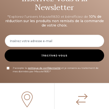
Newsletter
*Explorez l’univers Mauviel1830 et bénéficiez de
10% de
réduction sur les produits non remisés de la commande
de votre choix.
Inscrivez-vous
J'accepte la
politique de confidentialité
et je consens au traitement de
mes données par Mauviel1830.*