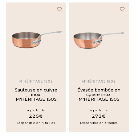
M'URBAN
favorite_border
favorite_border
3
M'6S
M'HÉRITAGE
150S
M'HÉRITAGE
150B
M'HÉRITAGE
M'HÉRITAGE 150S
M'HÉRITAGE 150S
200B
Sauteuse en cuivre
Évasée bombée en
inox
cuivre inox
M'HÉRITAGE 150S
M'HÉRITAGE 150S
M'TRADITION
à partir de
à partir de
225€
272€
M'STONE
3
Disponible en 4 tailles
Disponible en 3 tailles