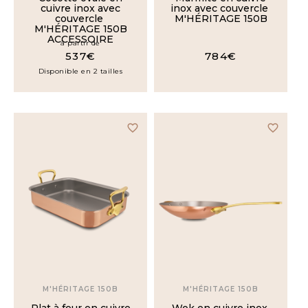
cuivre inox avec
inox avec couvercle
couvercle
M'HÉRITAGE 150B
M'HÉRITAGE 150B
ACCESSOIRE
à partir de
537€
784€
Disponible en 2 tailles
favorite_border
favorite_border
M'HÉRITAGE 150B
M'HÉRITAGE 150B