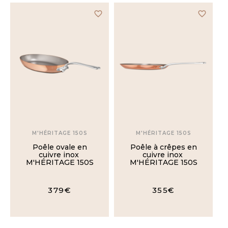
favorite_border
favorite_border
Bains-
marie
Couvercles
Accessoires
& Entretien
COLLECTION
M'HÉRITAGE 150S
M'HÉRITAGE 150S
Poêle ovale en
Poêle à crêpes en
M'COOK
cuivre inox
cuivre inox
M'HÉRITAGE 150S
M'HÉRITAGE 150S
M'COOK
B
379€
355€
M'ÉLITE