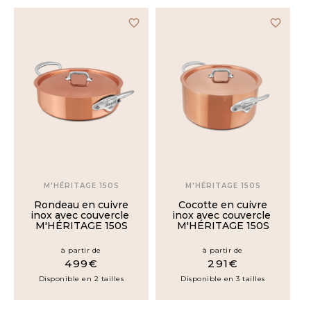
M'PASSION
favorite_border
favorite_border
M'MINIS
M'30
ACCESSOIRE
TAILLE
M'HÉRITAGE 150S
M'HÉRITAGE 150S
Rondeau en cuivre
Cocotte en cuivre
inox avec couvercle
inox avec couvercle
12cm
M'HÉRITAGE 150S
M'HÉRITAGE 150S
à partir de
à partir de
14cm
499€
291€
Disponible en 2 tailles
Disponible en 3 tailles
16cm