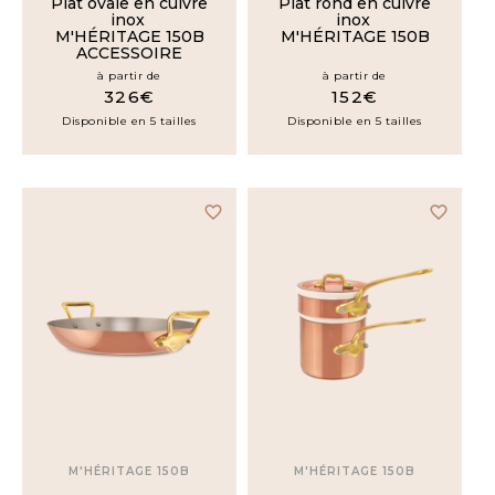
Plat ovale en cuivre
Plat rond en cuivre
inox
inox
M'HÉRITAGE 150B
M'HÉRITAGE 150B
ACCESSOIRE
à partir de
à partir de
326€
152€
Disponible en 5 tailles
Disponible en 5 tailles
favorite_border
favorite_border
M'HÉRITAGE 150B
M'HÉRITAGE 150B