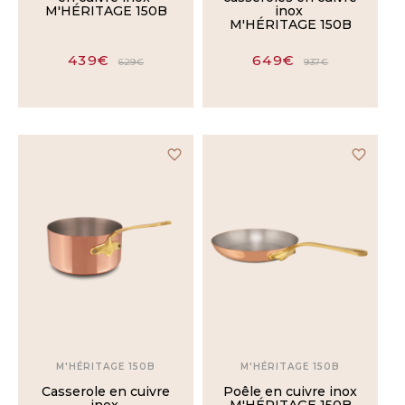
M'HÉRITAGE 150B
inox
M'HÉRITAGE 150B
439€
649€
629€
937€
favorite_border
favorite_border
M'HÉRITAGE 150B
M'HÉRITAGE 150B
Casserole en cuivre
Poêle en cuivre inox