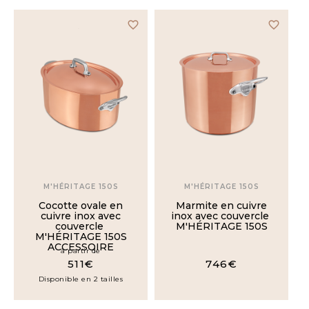
favorite_border
favorite_border
18cm
20cm
16-18-
20cm
22cm
M'HÉRITAGE 150S
M'HÉRITAGE 150S
24cm
Cocotte ovale en
Marmite en cuivre
cuivre inox avec
inox avec couvercle
couvercle
M'HÉRITAGE 150S
M'HÉRITAGE 150S
25cm
ACCESSOIRE
à partir de
511€
746€
Disponible en 2 tailles
26cm