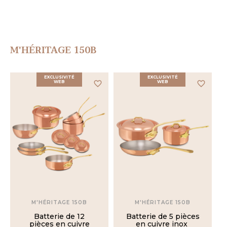
Inox /
Aluminium
Cuivre
/ Inox
M'HÉRITAGE 150B
Inox
/ Époxy
EXCLUSIVITÉ
EXCLUSIVITÉ
WEB
favorite_border
WEB
favorite_border
M'HÉRITAGE 150B
M'HÉRITAGE 150B
Batterie de 12
Batterie de 5 pièces
pièces en cuivre
en cuivre inox