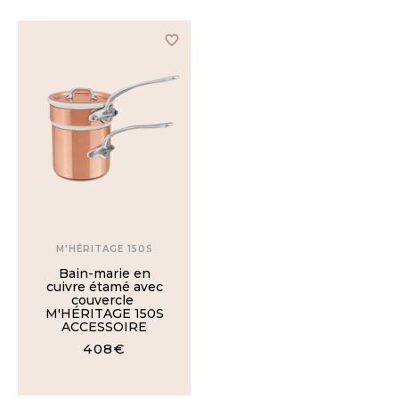
Compatible
favorite_border
Non
compatible
MATÉRIAUX
Porcelaine
Cuivre /
Étain /
Porcelaine
M'HÉRITAGE 150S
Bain-marie en
cuivre étamé avec
Cuivre /
couvercle
Inox /
M'HÉRITAGE 150S
Aluminium
ACCESSOIRE
408€
Inox /
Verre