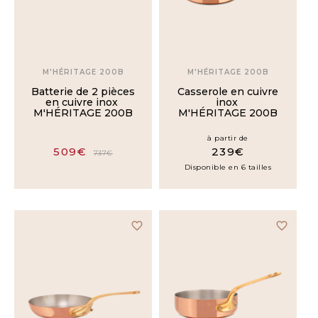
M'HÉRITAGE 200B
M'HÉRITAGE 200B
Batterie de 2 pièces
Casserole en cuivre
en cuivre inox
inox
M'HÉRITAGE 200B
M'HÉRITAGE 200B
à partir de
509€
239€
737€
Disponible en 6 tailles
favorite_border
favorite_border