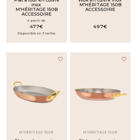
Plat à four en cuivre
Wok en cuivre inox
inox
M'HÉRITAGE 150B
M'HÉRITAGE 150B
ACCESSOIRE
ACCESSOIRE
à partir de
477€
497€
Disponible en 3 tailles
favorite_border
favorite_border
M'HÉRITAGE 150B
M'HÉRITAGE 150B