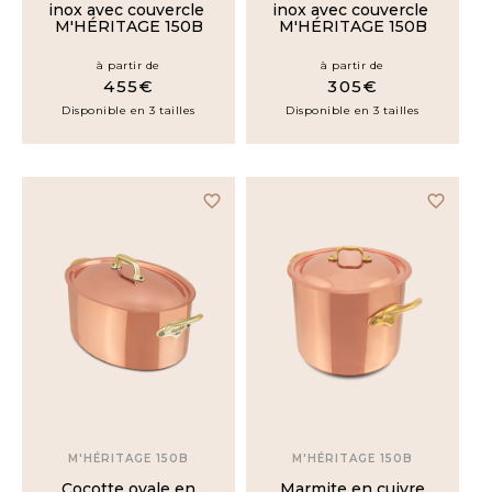
inox avec couvercle
inox avec couvercle
M'HÉRITAGE 150B
M'HÉRITAGE 150B
à partir de
à partir de
455€
305€
Disponible en 3 tailles
Disponible en 3 tailles
favorite_border
favorite_border
M'HÉRITAGE 150B
M'HÉRITAGE 150B
Cocotte ovale en
Marmite en cuivre