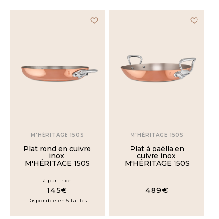
PRIX
favorite_border
favorite_border
Moins
de
200€
200€
à
400€
400€
à
600€
M'HÉRITAGE 150S
M'HÉRITAGE 150S
Plus
de
Plat rond en cuivre
Plat à paëlla en
600€
inox
cuivre inox
M'HÉRITAGE 150S
M'HÉRITAGE 150S
à partir de
LAVE-
145€
489€
VAISSELLE
Disponible en 5 tailles