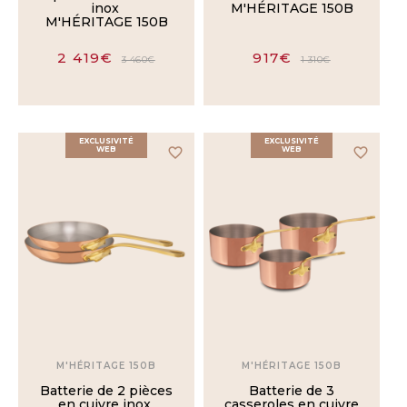
inox
M'HÉRITAGE 150B
M'HÉRITAGE 150B
2 419€
917€
3 460€
1 310€
EXCLUSIVITÉ
EXCLUSIVITÉ
WEB
favorite_border
WEB
favorite_border
M'HÉRITAGE 150B
M'HÉRITAGE 150B
Batterie de 2 pièces
Batterie de 3
en cuivre inox
casseroles en cuivre