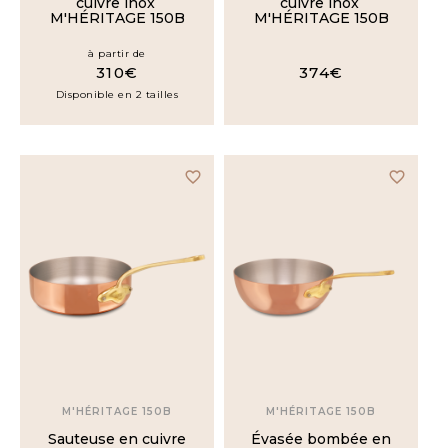
cuivre inox
cuivre inox
M'HÉRITAGE 150B
M'HÉRITAGE 150B
à partir de
310€
374€
Disponible en 2 tailles
favorite_border
favorite_border
M'HÉRITAGE 150B
M'HÉRITAGE 150B
Sauteuse en cuivre
Évasée bombée en