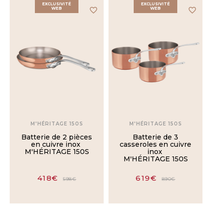
EXCLUSIVITÉ
EXCLUSIVITÉ
WEB
favorite_border
WEB
favorite_border
USTENSILE
Batteries
de
cuisine
Poêles
Casseroles
M'HÉRITAGE 150S
M'HÉRITAGE 150S
Batterie de 2 pièces
Batterie de 3
Sauteuses
en cuivre inox
casseroles en cuivre
M'HÉRITAGE 150S
inox
M'HÉRITAGE 150S
Évasées
bombées
418€
619€
598€
890€
Rondeaux