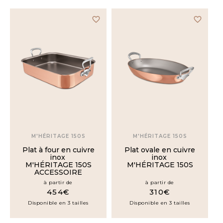
28cm
favorite_border
favorite_border
30cm
32cm
34cm
35cm
M'HÉRITAGE 150S
M'HÉRITAGE 150S
Plat à four en cuivre
Plat ovale en cuivre
inox
inox
40cm
M'HÉRITAGE 150S
M'HÉRITAGE 150S
ACCESSOIRE
à partir de
à partir de
45cm
454€
310€
Disponible en 3 tailles
Disponible en 3 tailles