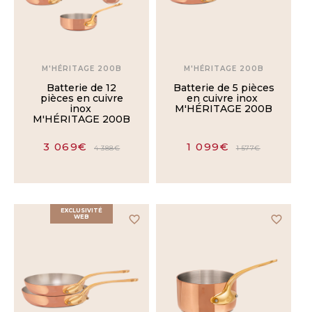
M'HÉRITAGE 200B
M'HÉRITAGE 200B
Batterie de 12
Batterie de 5 pièces
pièces en cuivre
en cuivre inox
inox
M'HÉRITAGE 200B
M'HÉRITAGE 200B
3 069€
1 099€
4 388€
1 577€
EXCLUSIVITÉ
WEB
favorite_border
favorite_border