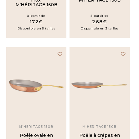
inox
M'HÉRITAGE 150B
M'HÉRITAGE 150B
à partir de
à partir de
172€
268€
Disponible en 5 tailles
Disponible en 3 tailles
favorite_border
favorite_border
M'HÉRITAGE 150B
M'HÉRITAGE 150B
Poêle ovale en
Poêle à crêpes en