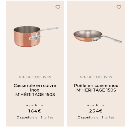
favorite_border
favorite_border
Cocottes
Marmites
Plats
à
four
Woks
M'HÉRITAGE 150S
M'HÉRITAGE 150S
Plats
Casserole en cuivre
Poêle en cuivre inox
ovales
inox
M'HÉRITAGE 150S
M'HÉRITAGE 150S
Plats
ronds
à partir de
à partir de
164€
254€
Disponible en 5 tailles
Disponible en 3 tailles
Plats
à
paëlla