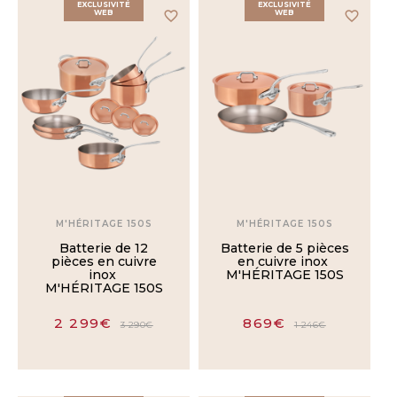
EXCLUSIVITÉ
EXCLUSIVITÉ
Inox
WEB
favorite_border
WEB
favorite_border
Poli
Inox
Brossé
Bronze
Poli
Inox /
Plastique
M'HÉRITAGE 150S
M'HÉRITAGE 150S
Batterie de 12
Batterie de 5 pièces
POIGNÉE
pièces en cuivre
en cuivre inox
inox
M'HÉRITAGE 150S
FROIDE
M'HÉRITAGE 150S
Oui
2 299€
869€
3 290€
1 246€
Non