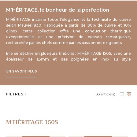
M’HÉRITAGE, le bonheur de la perfection
Gaz
M’HÉRITAGE incarne toute l’élégance et la technicité du cuivre
selon Mauviel1830. Fabriquée à partir de 90% de cuivre et 10%
d’inox, cette collection offre une conduction thermique
exceptionnelle et une précision de cuisson remarquable,
Électrique
recherchée par les chefs comme par les passionnés exigeants.
Elle se décline en plusieurs finitions : M’HÉRITAGE 150S, avec une
épaisseur de 1,5mm et des poignées en inox au style
contemporain, M’HÉRITAGE 150B, également en 1,5mm avec des
poignées en bronze au charme plus classique, et M’HÉRITAGE
EN SAVOIR PLUS
Halogène
200B, en version 2mm pour une inertie thermique renforcée,
toujours dotée de poignées en bronze.
Pensée pour durer, cette collection allie performance, raffinement
FILTRES
58
article(s)
et tradition culinaire française.
Four
M'HÉRITAGE 150S
POIGNÉE