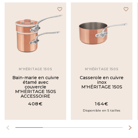
favorite_border
favorite_border
M'HÉRITAGE 150S
M'HÉRITAGE 150S
Bain-marie en cuivre
Casserole en cuivre
étamé avec
inox
couvercle
M'HÉRITAGE 150S
M'HÉRITAGE 150S
ACCESSOIRE
408€
164€
Disponible en 5 tailles