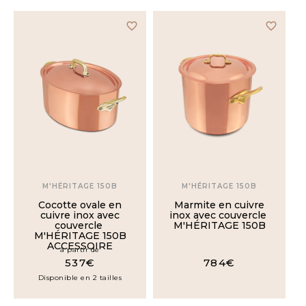
favorite_border
favorite_border
M'HÉRITAGE 150B
M'HÉRITAGE 150B
Cocotte ovale en
Marmite en cuivre
cuivre inox avec
inox avec couvercle
couvercle
M'HÉRITAGE 150B
M'HÉRITAGE 150B
ACCESSOIRE
à partir de
537€
784€
Disponible en 2 tailles