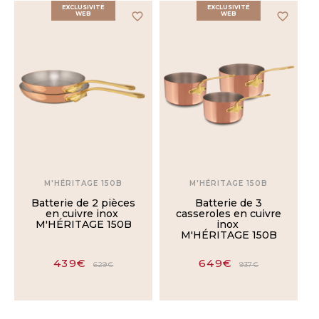
EXCLUSIVITÉ
EXCLUSIVITÉ
WEB
favorite_border
WEB
favorite_border
M'HÉRITAGE 150B
M'HÉRITAGE 150B
Batterie de 2 pièces
Batterie de 3
en cuivre inox
casseroles en cuivre
M'HÉRITAGE 150B
inox
M'HÉRITAGE 150B
439€
649€
629€
937€