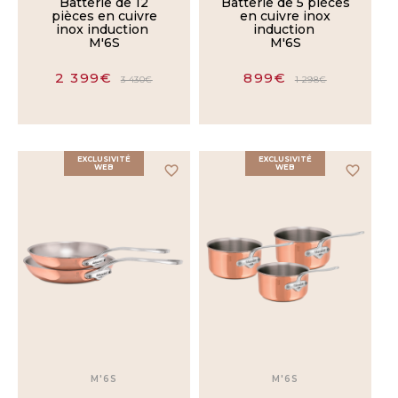
Batterie de 12
Batterie de 5 pièces
Inox
pièces en cuivre
en cuivre inox
Poli
inox induction
induction
M'6S
M'6S
Inox
2 399€
899€
Brossé
3 430€
1 298€
Bronze
Poli
EXCLUSIVITÉ
EXCLUSIVITÉ
WEB
favorite_border
WEB
favorite_border
Bronze
Brossé
Cuivre
Poli
Cuivre
Brossé
Bois
M'6S
M'6S