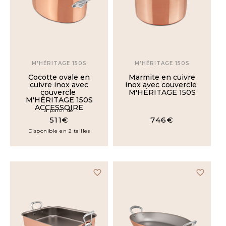
M'HÉRITAGE 150S
M'HÉRITAGE 150S
Cocotte ovale en
Marmite en cuivre
cuivre inox avec
inox avec couvercle
couvercle
M'HÉRITAGE 150S
M'HÉRITAGE 150S
ACCESSOIRE
à partir de
511€
746€
Disponible en 2 tailles
favorite_border
favorite_border