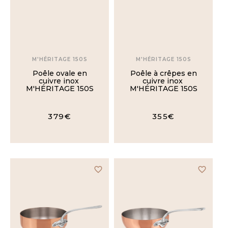
35cm
36cm
M'HÉRITAGE 150S
M'HÉRITAGE 150S
38cm
Poêle ovale en
Poêle à crêpes en
cuivre inox
cuivre inox
M'HÉRITAGE 150S
M'HÉRITAGE 150S
40cm
379€
355€
42cm
45cm
favorite_border
favorite_border
PRIX
Moins
de