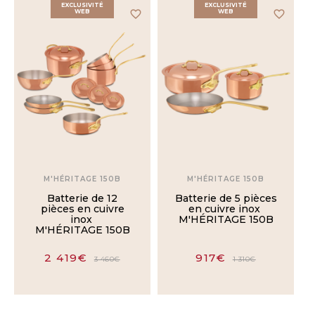
EXCLUSIVITÉ
EXCLUSIVITÉ
WEB
favorite_border
WEB
favorite_border
M'HÉRITAGE 150B
M'HÉRITAGE 150B
Batterie de 12
Batterie de 5 pièces
pièces en cuivre
en cuivre inox
inox
M'HÉRITAGE 150B
M'HÉRITAGE 150B
2 419€
917€
3 460€
1 310€