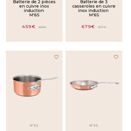
Batterie de 2 pièces
Batterie de 3
en cuivre inox
casseroles en cuivre
POIGNÉE
induction
inox induction
FROIDE
M'6S
M'6S
459€
679€
Oui
659€
977€
Non
favorite_border
favorite_border
USTENSILE
Batteries
de
cuisine
Poêles
Casseroles
M'6S
M'6S