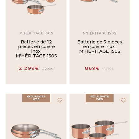
M'MINIS
M'30
M'HÉRITAGE 150S
M'HÉRITAGE 150S
Batterie de 12
Batterie de 5 pièces
pièces en cuivre
en cuivre inox
TAILLE
inox
M'HÉRITAGE 150S
M'HÉRITAGE 150S
45mm
2 299€
869€
3 290€
1 246€
5cm
EXCLUSIVITÉ
EXCLUSIVITÉ
WEB
favorite_border
WEB
favorite_border
55mm
7cm
8cm