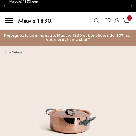
igne : Mauviel-1830.com
COMPARER
0
LES
RECHERCHER
MES FAVORIS
MON CO
PAN
MODÈLES
Rejoignez la communauté Mauviel1830 et bénéficiez de -10% sur
votre prochain achat.*
ÉLECTIONNER
LES PRODUITS
Le Cuivre
0
/4
produit(s)
SOURCE
sélectionné(s)
DE
CHALEUR
Induction