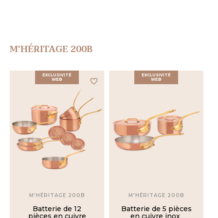
M'HÉRITAGE 200B
EXCLUSIVITÉ
EXCLUSIVITÉ
WEB
favorite_border
WEB
M'HÉRITAGE 200B
M'HÉRITAGE 200B
Batterie de 12
Batterie de 5 pièces
pièces en cuivre
en cuivre inox