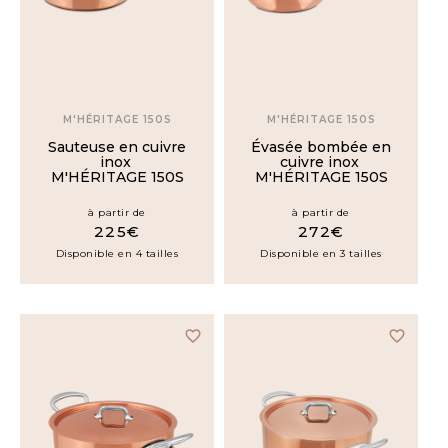
200€
200€
à
400€
M'HÉRITAGE 150S
M'HÉRITAGE 150S
400€
à
Sauteuse en cuivre
Évasée bombée en
600€
inox
cuivre inox
M'HÉRITAGE 150S
M'HÉRITAGE 150S
Plus
à partir de
à partir de
de
225€
272€
600€
Disponible en 4 tailles
Disponible en 3 tailles
MATÉRIAUX
favorite_border
favorite_border
Cuivre
/ Étain /
Bronze
Cuivre /
Étain /