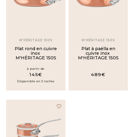
M'HÉRITAGE 150S
M'HÉRITAGE 150S
Plat rond en cuivre
Plat à paëlla en
inox
cuivre inox
M'HÉRITAGE 150S
M'HÉRITAGE 150S
à partir de
145€
489€
Disponible en 5 tailles
favorite_border