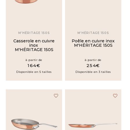
24cm
25cm
M'HÉRITAGE 150S
M'HÉRITAGE 150S
Casserole en cuivre
Poêle en cuivre inox
26cm
inox
M'HÉRITAGE 150S
M'HÉRITAGE 150S
à partir de
à partir de
28cm
164€
254€
Disponible en 5 tailles
Disponible en 3 tailles
30cm
favorite_border
favorite_border
32cm
34cm