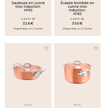
Sauteuse en cuivre
Évasée bombée en
Plats
inox induction
cuivre inox
ovales
M'6S
induction
M'6S
Plats
à partir de
à partir de
ronds
326€
350€
Disponible en 2 tailles
Disponible en 2 tailles
Plats
à
paëlla
favorite_border
favorite_border
Services
à
fondue
Bains-
marie
Bassines
Couvercles
M'6S
M'6S