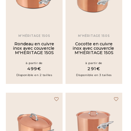
Porcelaine
Cuivre /
Inox /
Aluminium
M'HÉRITAGE 150S
M'HÉRITAGE 150S
Cuivre
Rondeau en cuivre
Cocotte en cuivre
inox avec couvercle
inox avec couvercle
M'HÉRITAGE 150S
M'HÉRITAGE 150S
Cuivre
/ Inox
à partir de
à partir de
499€
291€
Cuivre
Disponible en 2 tailles
Disponible en 3 tailles
/ Étain
Cuivre /
Inox /
Porcelaine
favorite_border
favorite_border