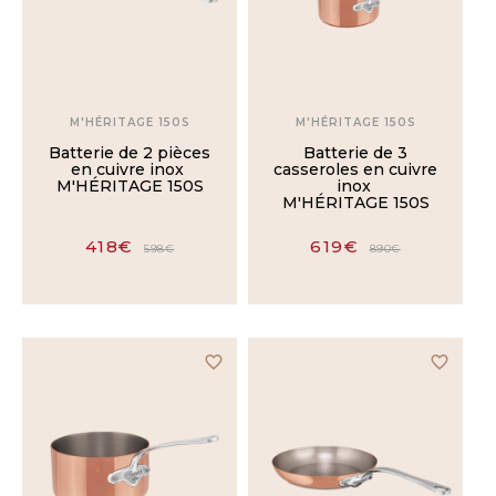
9cm
M'HÉRITAGE 150S
M'HÉRITAGE 150S
12cm
Batterie de 2 pièces
Batterie de 3
en cuivre inox
casseroles en cuivre
M'HÉRITAGE 150S
inox
14cm
M'HÉRITAGE 150S
418€
619€
598€
890€
16cm
18cm
favorite_border
favorite_border
20cm
16-18-
20cm