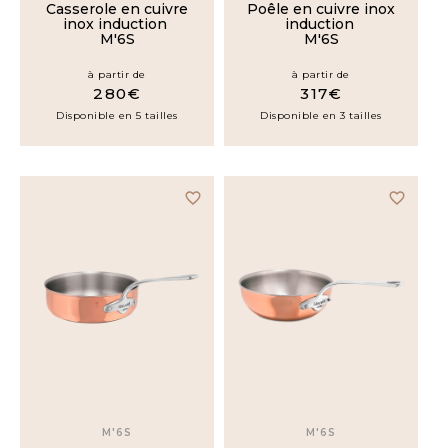
Casserole en cuivre
Poêle en cuivre inox
inox induction
induction
Sauteuses
M'6S
M'6S
à partir de
à partir de
Évasées
280€
317€
bombées
Disponible en 5 tailles
Disponible en 3 tailles
Rondeaux
favorite_border
favorite_border
Cocottes
Marmites
Plats
à
four
Woks
M'6S
M'6S