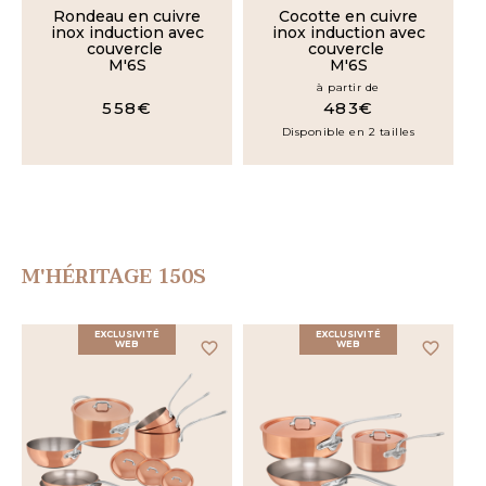
Rondeau en cuivre
Cocotte en cuivre
inox induction avec
inox induction avec
couvercle
couvercle
COLLECTION
M'6S
M'6S
à partir de
M'6S
558€
483€
Disponible en 2 tailles
M'HÉRITAGE
150S
M'HÉRITAGE
150B
M'HÉRITAGE 150S
M'HÉRITAGE
200B
EXCLUSIVITÉ
EXCLUSIVITÉ
WEB
favorite_border
WEB
favorite_border
M'TRADITION
M'PASSION