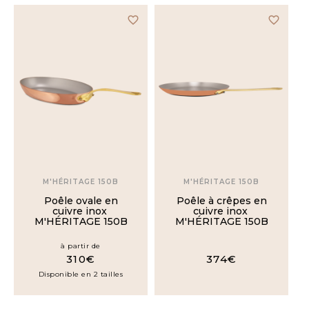
favorite_border
favorite_border
M'HÉRITAGE 150B
M'HÉRITAGE 150B
Poêle ovale en
Poêle à crêpes en
cuivre inox
cuivre inox
M'HÉRITAGE 150B
M'HÉRITAGE 150B
à partir de
310€
374€
Disponible en 2 tailles