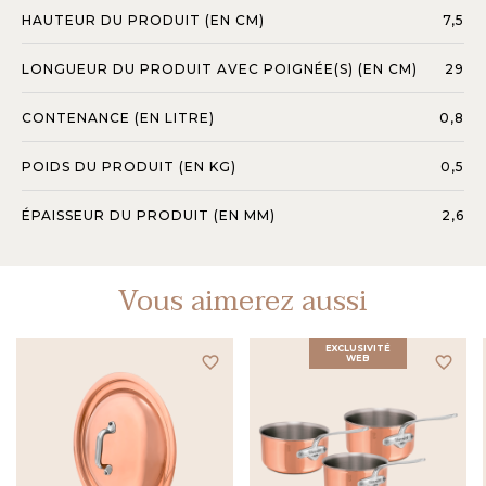
HAUTEUR DU PRODUIT (EN CM)
7,5
LONGUEUR DU PRODUIT AVEC POIGNÉE(S) (EN CM)
29
CONTENANCE (EN LITRE)
0,8
POIDS DU PRODUIT (EN KG)
0,5
ÉPAISSEUR DU PRODUIT (EN MM)
2,6
Vous aimerez aussi
EXCLUSIVITÉ
favorite_border
WEB
favorite_border