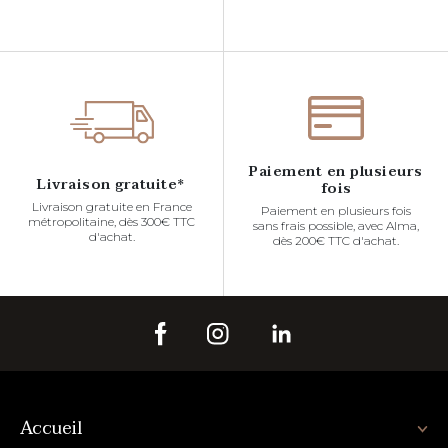
Paiement en plusieurs
Livraison gratuite*
fois
Livraison gratuite en France
Paiement en plusieurs fois
métropolitaine, dès 300€ TTC
sans frais possible, avec Alma,
d'achat.
dès 200€ TTC d'achat.
Accueil