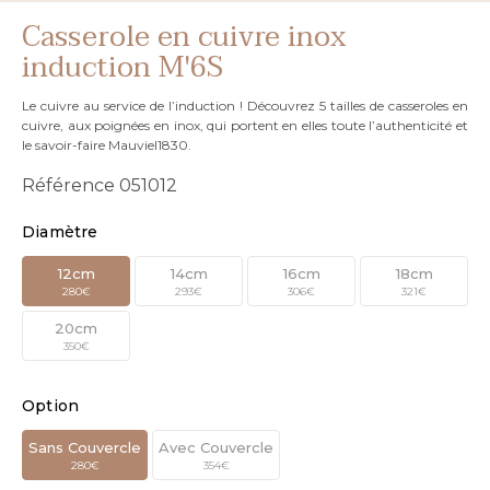
Casserole en cuivre inox
induction M'6S
Le cuivre au service de l’induction ! Découvrez 5 tailles de casseroles en
cuivre, aux poignées en inox, qui portent en elles toute l’authenticité et
le savoir-faire Mauviel1830.
Référence
051012
Diamètre
12cm
14cm
16cm
18cm
280€
293€
306€
321€
20cm
350€
Option
Sans Couvercle
Avec Couvercle
280€
354€