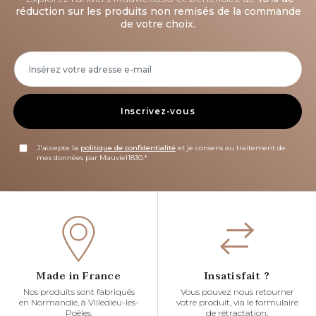
réduction sur les produits non remisés de la commande
de votre choix.
Inscrivez-vous
J'accepte la
politique de confidentialité
et je consens au traitement de
mes données par Mauviel1830.*
Made in France
Insatisfait ?
Nos produits sont fabriqués
Vous pouvez nous retourner
en Normandie, à Villedieu-les-
votre produit, via le formulaire
Poêles.
de rétractation.