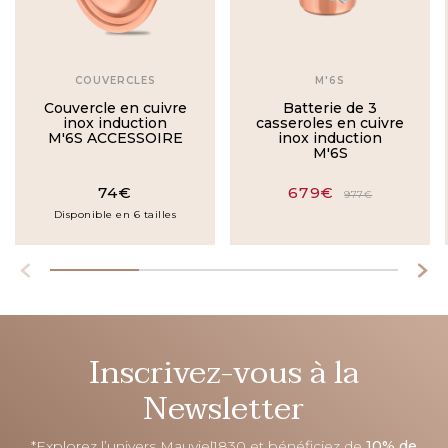
COUVERCLES
M'6S
Couvercle en cuivre
Batterie de 3
inox induction
casseroles en cuivre
M'6S ACCESSOIRE
inox induction
M'6S
74€
679€
977€
Disponible en 6 tailles
Inscrivez-vous à la
Newsletter
*Explorez l’univers Mauviel1830 et bénéficiez de
10% de