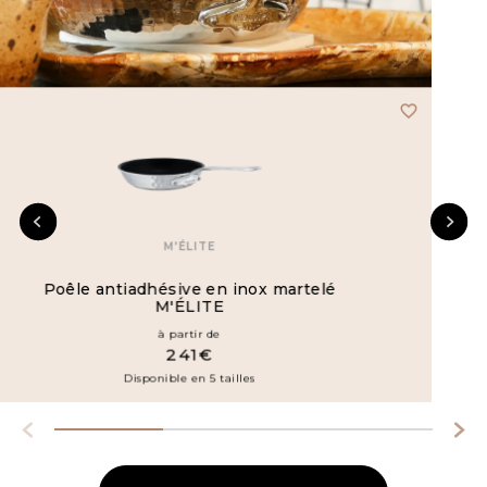
favorite_border
M'ÉLITE
Poêle antiadhésive en inox martelé
M'ÉLITE
à partir de
241€
Disponible en 5 tailles