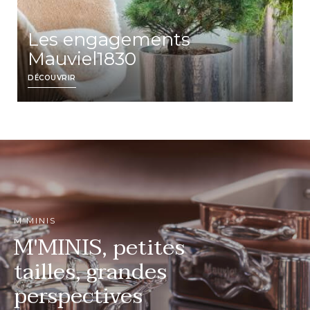
Les engagements
Mauviel1830
DÉCOUVRIR
M'MINIS
M'MINIS, petites
tailles, grandes
perspectives