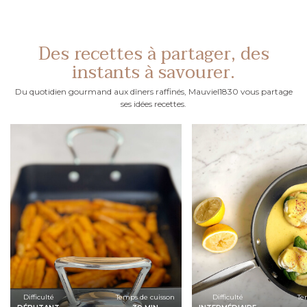
Des recettes à partager, des
instants à savourer.
Du quotidien gourmand aux dîners raffinés, Mauviel1830 vous partage
ses idées recettes.
Difficulté
Temps de cuisson
Difficulté
Te