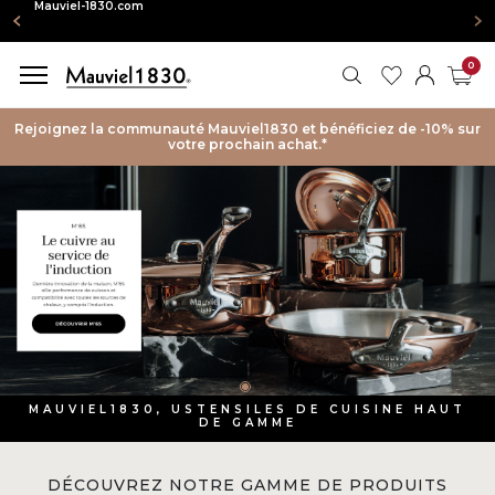
igne : Mauviel-1830.com
0
RECHERCHER
MES FAVORIS
MON CO
PAN
Rejoignez la communauté Mauviel1830 et bénéficiez de -10% sur
votre prochain achat.*
MAUVIEL1830, USTENSILES DE CUISINE HAUT
DE GAMME
DÉCOUVREZ NOTRE GAMME DE PRODUITS