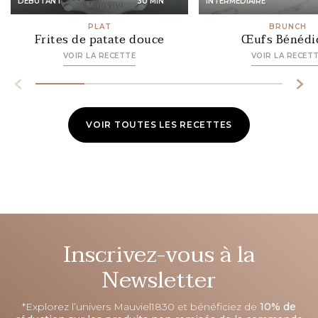
DÉBUTANT
30 MIN
INTERMÉDIAIRE
PLAT
BRUNCH
Frites de patate douce
Œufs Bénédi
VOIR LA RECETTE
VOIR LA RECET
VOIR TOUTES LES RECETTES
Inscrivez-vous à la
Newsletter
*Explorez l’univers Mauviel1830 et bénéficiez de
10% de