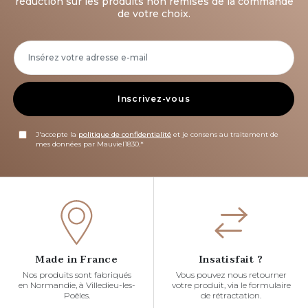
réduction sur les produits non remisés de la commande
de votre choix.
Inscrivez-vous
J'accepte la
politique de confidentialité
et je consens au traitement de
mes données par Mauviel1830.*
Made in France
Insatisfait ?
Nos produits sont fabriqués
Vous pouvez nous retourner
en Normandie, à Villedieu-les-
votre produit, via le formulaire
Poêles.
de rétractation.