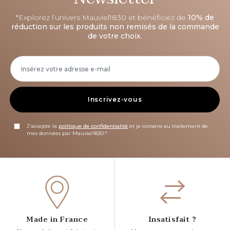
*Explorez l’univers Mauviel1830 et bénéficiez de
10% de
réduction sur les produits non remisés de la commande
de votre choix.
Inscrivez-vous
J'accepte la
politique de confidentialité
et je consens au traitement de
mes données par Mauviel1830.*
Made in France
Insatisfait ?