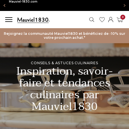
igne : Mauviel-1830.com
0
RECHERCHER
MES FAVORIS
MON CO
PAN
Rejoignez la communauté Mauviel1830 et bénéficiez de -10% sur
votre prochain achat.*
CONSEILS & ASTUCES CULINAIRES
Inspiration, savoir-
faire et tendances
culinaires par
Mauviel1830