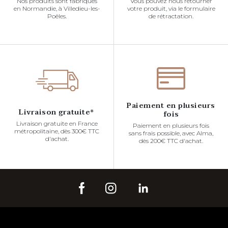
Nos produits sont fabriqués
Vous pouvez nous retourner
en Normandie, à Villedieu-les-
votre produit, via le formulaire
Poêles.
de rétractation.
Paiement en plusieurs
Livraison gratuite*
fois
Livraison gratuite en France
Paiement en plusieurs fois
métropolitaine, dès 300€ TTC
sans frais possible, avec Alma,
d'achat.
dès 200€ TTC d'achat.