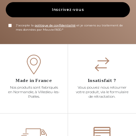
Inscrivez-vous
J'accepte la
politique de confidentialité
et je consens au traitement de
mes données par Mauviel1830.*
Made in France
Insatisfait ?
Nos produits sont fabriqués
Vous pouvez nous retourner
en Normandie, à Villedieu-les-
votre produit, via le formulaire
Poêles.
de rétractation.