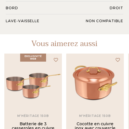
BORD
DROIT
LAVE-VAISSELLE
NON COMPATIBLE
Vous aimerez aussi
EXCLUSIVITÉ
WEB
favorite_border
favorite_border
M'HÉRITAGE 150B
M'HÉRITAGE 150B
Batterie de 3
Cocotte en cuivre
casseroles en cuivre
inox avec couvercle