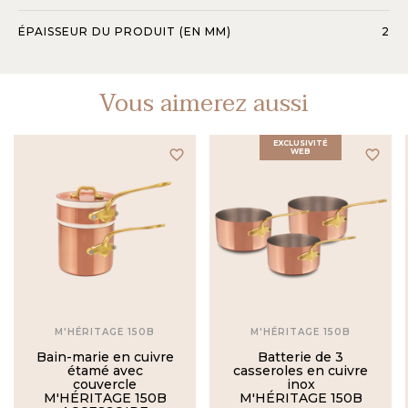
ÉPAISSEUR DU PRODUIT (EN MM)
2
Vous aimerez aussi
EXCLUSIVITÉ
favorite_border
WEB
favorite_border
M'HÉRITAGE 150B
M'HÉRITAGE 150B
Bain-marie en cuivre
Batterie de 3
étamé avec
casseroles en cuivre
couvercle
inox
M'HÉRITAGE 150B
M'HÉRITAGE 150B