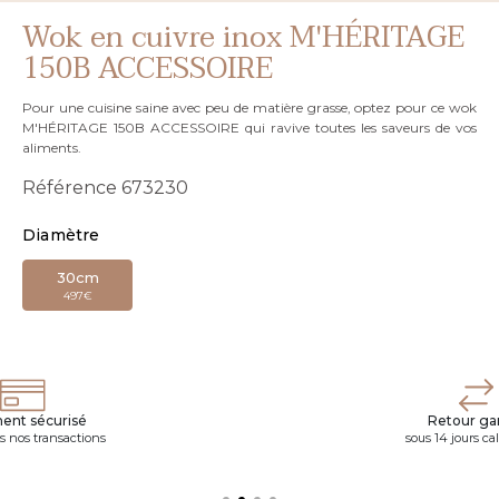
Wok en cuivre inox M'HÉRITAGE
150B ACCESSOIRE
Pour une cuisine saine avec peu de matière grasse, optez pour ce wok
M'HÉRITAGE 150B ACCESSOIRE qui ravive toutes les saveurs de vos
aliments.
Référence
673230
Diamètre
30cm
497€
ent sécurisé
Retour gar
s nos transactions
sous 14 jours ca