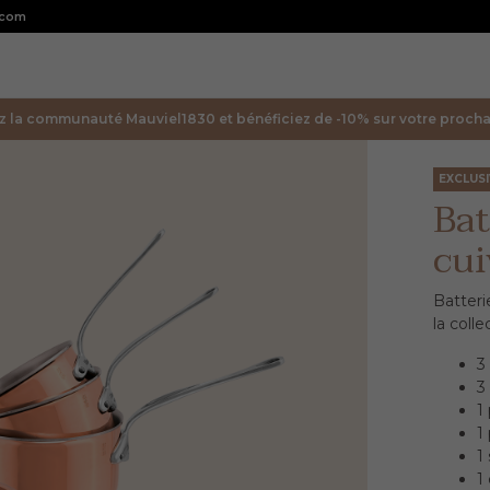
.com
z la communauté Mauviel1830 et bénéficiez de -10% sur votre prochai
EXCLUS
Bat
cui
Batteri
la coll
3
3
1
1
1
1