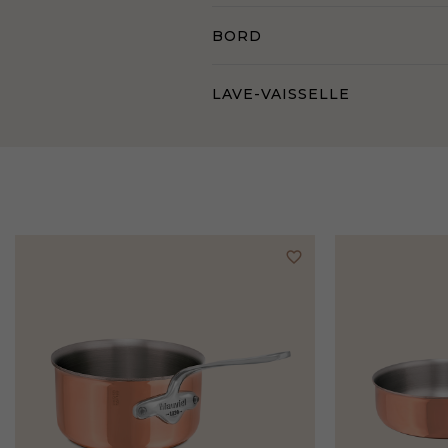
BORD
LAVE-VAISSELLE
favorite_border