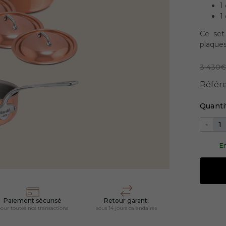
1
1
Ce set
plaques
3 430€
Référ
Quanti
-
En
Paiement sécurisé
Retour garanti
our toutes nos transactions
sous 14 jours calendaires