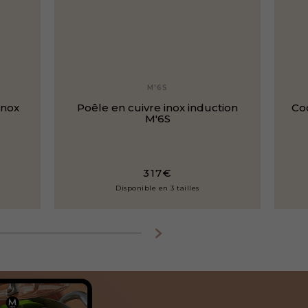
M'6S
inox
Poêle en cuivre inox induction
Coc
M'6S
317€
Disponible en 3 tailles