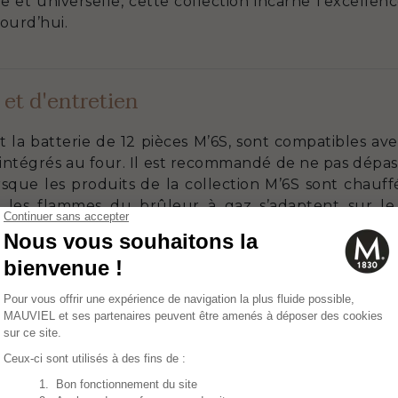
te et universelle, cette collection incarne l’excelle
jourd’hui.
 et d'entretien
 la batterie de 12 pièces M’6S, sont compatibles av
intégrés au four. Il est recommandé de ne pas dépass
sque les produits de la collection M’6S sont chauffés.
ue les flammes du brûleur à gaz s’adaptent sur le
Pour une cuisson au four, ne pas excéder les 240°C (t
 utiliser d’ustensiles métalliques à l’intérieur de
d’éviter l’apparition de rayures. Privilégiez des acces
ompatible avec un nettoyage au lave-vaisselle. Il es
S à la main avec une éponge douce et de l’eau 
. Assurez-vous d’utiliser un nettoyant sans javel. 
n sec. Quelques fois par an, lustrez les ustensile