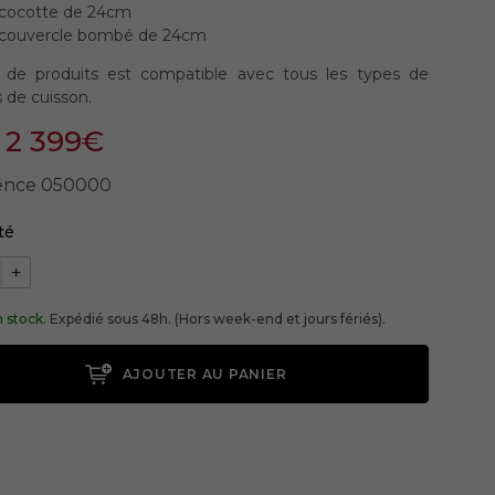
 cocotte de 24cm
 couvercle bombé de 24cm
 de produits est compatible avec tous les types de
 de cuisson.
2 399€
ence
050000
té
+
 stock.
Expédié sous 48h. (Hors week-end et jours fériés).
AJOUTER AU PANIER