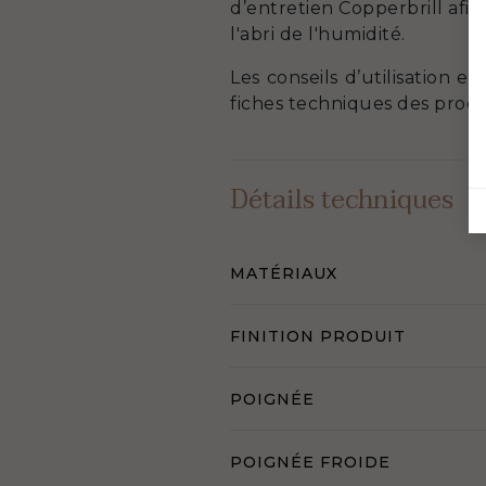
d’entretien Copperbrill afin
l'abri de l'humidité.
Les conseils d’utilisation e
fiches techniques des produi
Détails techniques
MATÉRIAUX
FINITION PRODUIT
POIGNÉE
POIGNÉE FROIDE