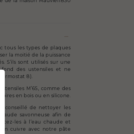
nce de la maison Mauviel1830
ec tous les types de plaques
er la moitié de la puissance
 S’ils sont utilisés sur une
 fond des ustensiles et ne
hermostat 8).
s ustensiles M’6S, comme des
soires en bois ou en silicone.
t conseillé de nettoyer les
chaude savonneuse afin de
Rincez-les à l’eau chaude et
s en cuivre avec notre pâte