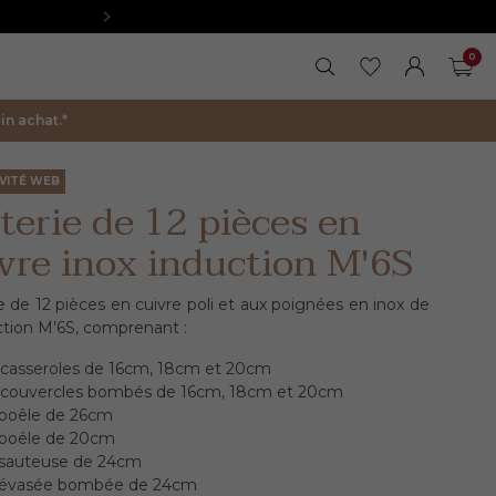
0
RECHERCHER
MES FAVORIS
FERMER LA 
MON COM
PAN
n achat.*
IVITÉ WEB
terie de 12 pièces en
vre inox induction M'6S
e de 12 pièces en cuivre poli et aux poignées en inox de
ection M’6S, comprenant :
 casseroles de 16cm, 18cm et 20cm
 couvercles bombés de 16cm, 18cm et 20cm
 poêle de 26cm
 poêle de 20cm
 sauteuse de 24cm
 évasée bombée de 24cm