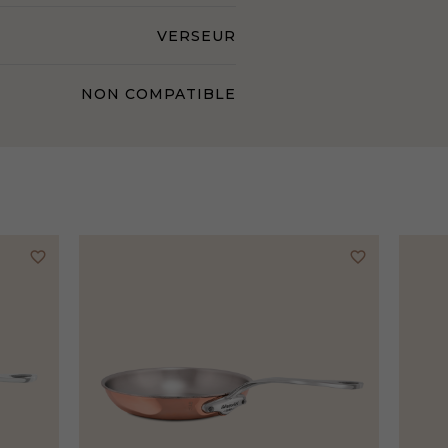
VERSEUR
NON COMPATIBLE
favorite_border
favorite_border