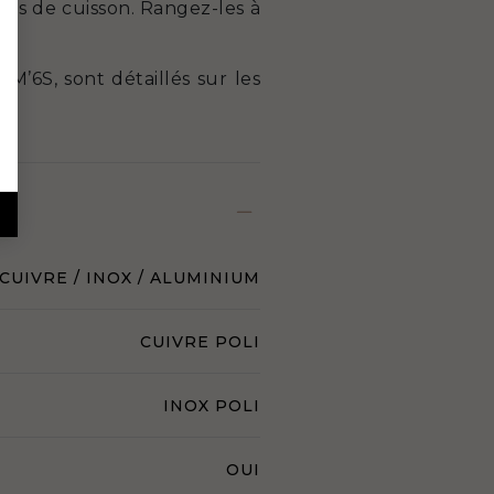
ques de cuisson. Rangez-les à
 M’6S, sont détaillés sur les
CUIVRE / INOX / ALUMINIUM
CUIVRE POLI
INOX POLI
OUI