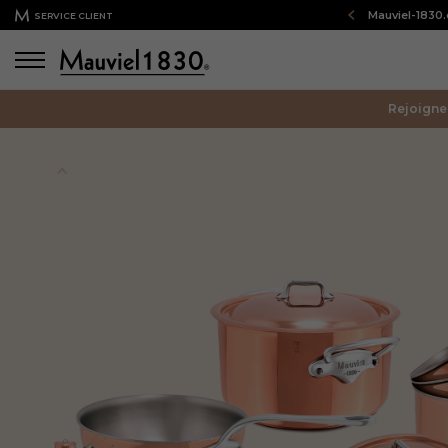
Bienvenue sur notre boutique en ligne : Mauviel-1830
SERVICE CLIENT
Rejoigne