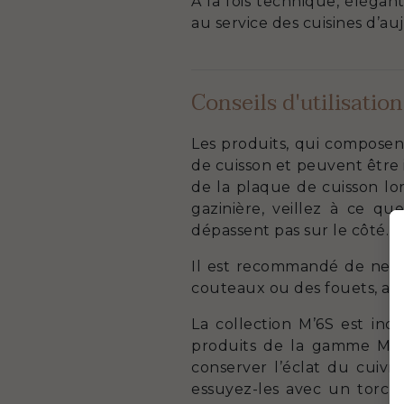
À la fois technique, élégan
au service des cuisines d’au
Conseils d'utilisation
Les produits, qui composent
de cuisson et peuvent être 
de la plaque de cuisson lor
gazinière, veillez à ce q
dépassent pas sur le côté. 
Il est recommandé de ne pas
couteaux ou des fouets, afin 
La collection M’6S est inc
produits de la gamme M’6
conserver l’éclat du cuivre
essuyez-les avec un torcho