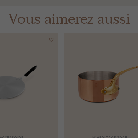
Vous aimerez aussi
favorite_border
ACCESSOIRE
M'HÉRITAGE 200B