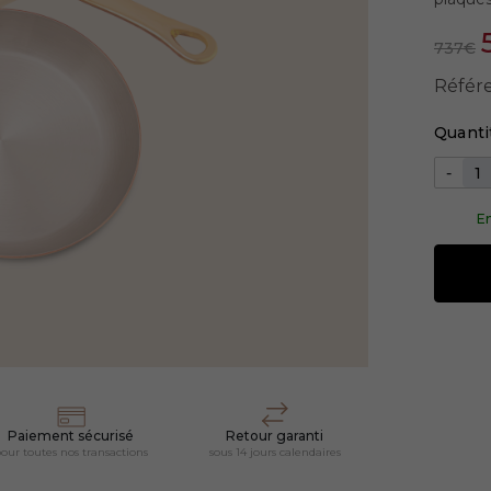
737€
Référ
Quanti
-
En
Paiement sécurisé
Retour garanti
our toutes nos transactions
sous 14 jours calendaires