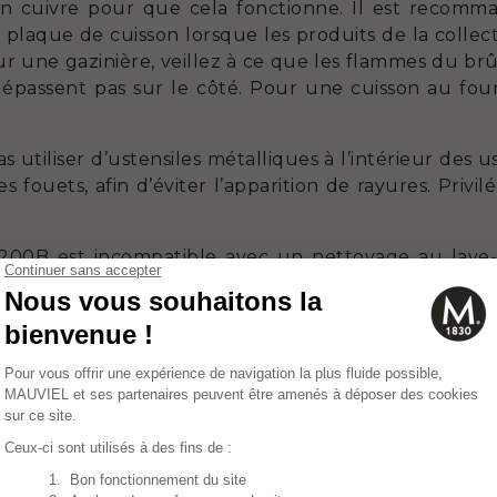
 en cuivre pour que cela fonctionne. Il est recomm
la plaque de cuisson lorsque les produits de la coll
s sur une gazinière, veillez à ce que les flammes du br
dépassent pas sur le côté. Pour une cuisson au fou
 utiliser d’ustensiles métalliques à l’intérieur des
ouets, afin d’éviter l’apparition de rayures. Privilé
00B est incompatible avec un nettoyage au lave-vai
cette gamme à la main avec une éponge douce et 
 cuivre. Assurez-vous d’utiliser un nettoyant sans jav
hon sec. Quelques fois par an, lustrez les ustensil
 de les faire briller et de retirer les éventuelles mar
 et d’entretien, de chaque ustensile qui compose c
niques des produits en vente à l’unité.