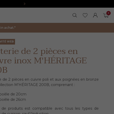
0
RECHERCHER
MES FAVORIS
FERMER LA 
MON COM
PAN
n achat.*
IVITÉ WEB
terie de 2 pièces en
ivre inox M'HÉRITAGE
0B
e de 2 pièces en cuivre poli et aux poignées en bronze
collection M'HÉRITAGE 200B, comprenant :
 poêle de 20cm
 poêle de 26cm
 de produits est compatible avec tous les types de
 de cuisson, sauf l’induction.