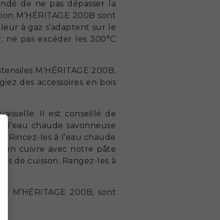
andé de ne pas dépasser la
ection M’HÉRITAGE 200B sont
ûleur à gaz s’adaptent sur le
r, ne pas excéder les 300°C
 ustensiles M’HÉRITAGE 200B,
giez des accessoires en bois
sselle. Il est conseillé de
de l’eau chaude savonneuse
el. Rincez-les à l’eau chaude
es en cuivre avec notre pâte
ques de cuisson. Rangez-les à
e set M’HÉRITAGE 200B, sont