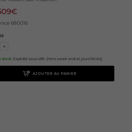
509€
ence
680016
té
+
 stock.
Expédié sous 48h. (Hors week-end et jours fériés).
AJOUTER AU PANIER