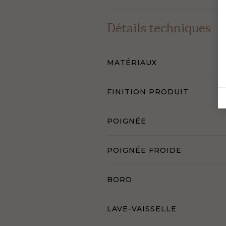
Détails techniques
MATÉRIAUX
FINITION PRODUIT
POIGNÉE
POIGNÉE FROIDE
BORD
LAVE-VAISSELLE