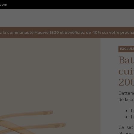
.com
z la communauté Mauviel1830 et bénéficiez de -10% sur votre prochai
EXCLUS
Bat
cu
20
Batteri
de la 
1
1
Ce set
plaques