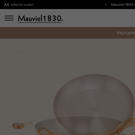
Bienvenue sur notre boutique en ligne : Mauviel-1830
SERVICE CLIENT
Rejoigne