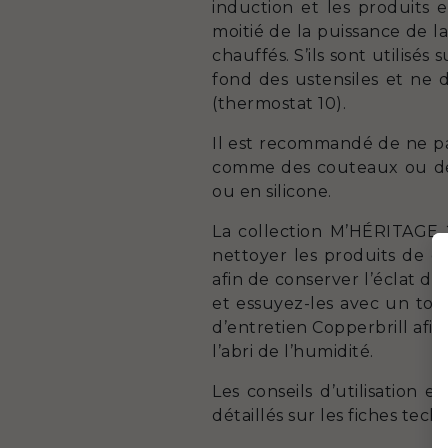
induction et les produits
moitié de la puissance de 
chauffés. S’ils sont utilisé
fond des ustensiles et ne 
(thermostat 10).
Il est recommandé de ne pas
comme des couteaux ou des f
ou en silicone.
La collection M’HÉRITAGE 2
nettoyer les produits de 
afin de conserver l’éclat du
et essuyez-les avec un torc
d’entretien Copperbrill afin
l’abri de l’humidité.
Les conseils d’utilisation
détaillés sur les fiches tech