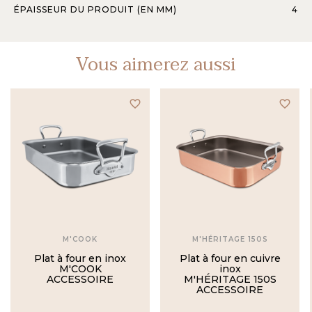
ÉPAISSEUR DU PRODUIT (EN MM)
4
Vous aimerez aussi
favorite_border
favorite_border
M'COOK
M'HÉRITAGE 150S
Plat à four en inox
Plat à four en cuivre
M'COOK
inox
ACCESSOIRE
M'HÉRITAGE 150S
ACCESSOIRE