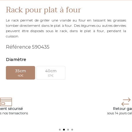
Rack pour plat à four
Le rack permet de griller une viande au four en laissant les graisses
tomber directement dans le plat à four. Des légumes ou autres denrées
peuvent être disposés sous le rack, dans le plat à four, pendant la
cuisson.
Référence
590435
Diamètre
35cm
40cm
40€
57€
ent sécurisé
Retour gar
s nos transactions
sous 14 jours ca