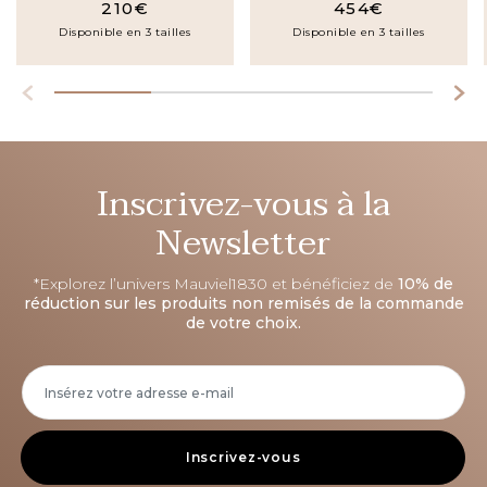
210€
454€
Disponible en 3 tailles
Disponible en 3 tailles
Inscrivez-vous à la
Newsletter
*Explorez l’univers Mauviel1830 et bénéficiez de
10% de
réduction sur les produits non remisés de la commande
de votre choix.
Inscrivez-vous