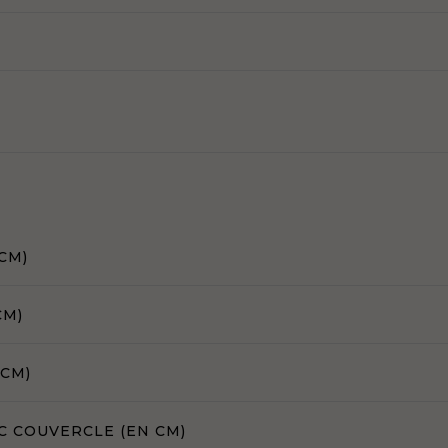
CM)
CM)
 CM)
C COUVERCLE (EN CM)