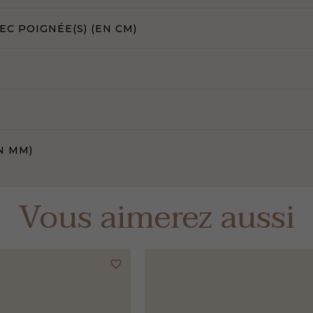
C POIGNÉE(S) (EN CM)
N MM)
Vous aimerez aussi
favorite_border