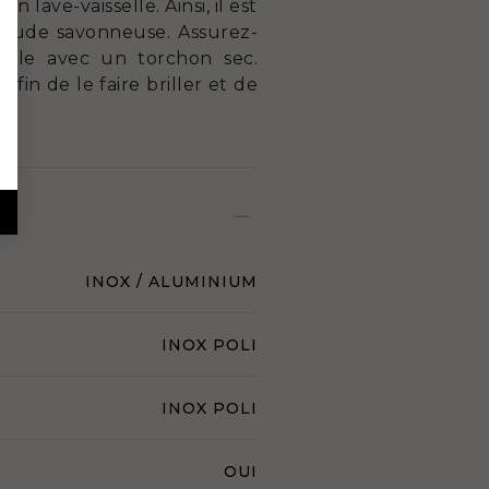
 lave-vaisselle. Ainsi, il est
haude savonneuse. Assurez-
ez-le avec un torchon sec.
fin de le faire briller et de
INOX / ALUMINIUM
INOX POLI
INOX POLI
OUI