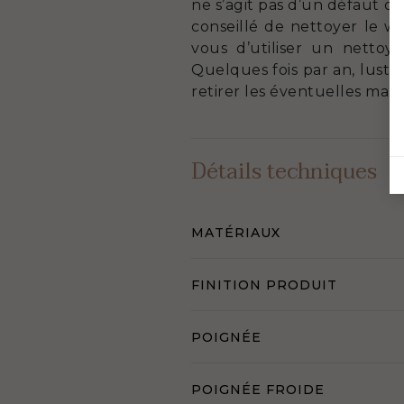
ne s’agit pas d’un défaut de 
conseillé de nettoyer le 
vous d’utiliser un nettoy
Quelques fois par an, lustre
retirer les éventuelles mar
Détails techniques
MATÉRIAUX
FINITION PRODUIT
POIGNÉE
POIGNÉE FROIDE