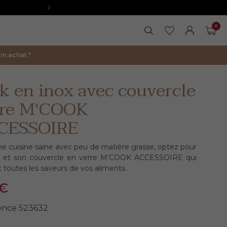
0
RECHERCHER
MES FAVORIS
FERMER LA 
MON COM
PAN
n achat.*
 en inox avec couvercle
rre M'COOK
CESSOIRE
e cuisine saine avec peu de matière grasse, optez pour
 et son couvercle en verre M’COOK ACCESSOIRE qui
t toutes les saveurs de vos aliments.
5€
ence
523632