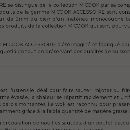
 se distingue de la collection M’COOK par sa compos
 produits de la gamme M’COOK ACCESSOIRE sont consti
ur de 3mm ou bien d’un matériau monocouche tel 
 des produits de la collection M’COOK qui sont pourv
gne M’COOK ACCESSOIRE a été imaginé et fabriqué po
 quotidien tout en préservant des qualités de cuisson
est l’ustensile idéal pour faire sauter, mijoter ou fr
orme évasée, la chaleur se répartit rapidement et uni
s parois montantes. Le wok est reconnu pour préserve
amment grâce à la faible quantité de matière grasse n
la préparation de nouilles sautées, d’un poulet bas
’un Bò bún ou encore d’un porc au caramel.