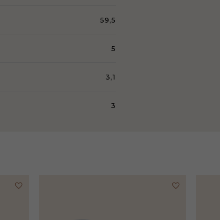
59,5
5
3,1
3
favorite_border
favorite_border