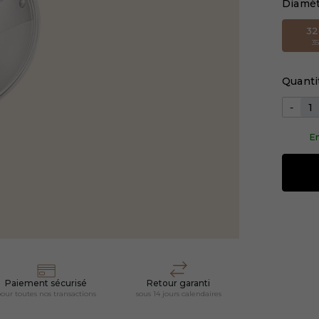
Diamè
3
3
Quanti
-
En
Paiement sécurisé
Retour garanti
our toutes nos transactions
sous 14 jours calendaires