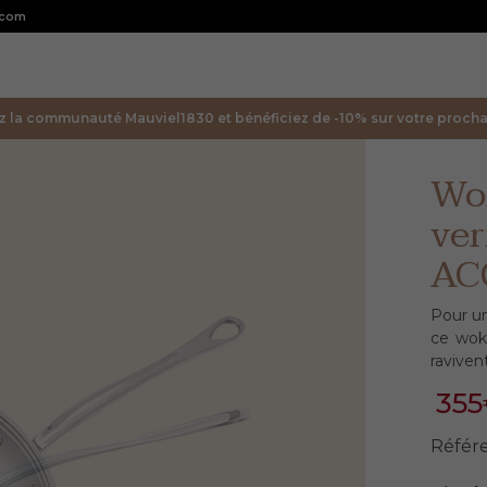
.com
z la communauté Mauviel1830 et bénéficiez de -10% sur votre prochai
Wok
ve
AC
Pour un
ce wok
raviven
35
Référ