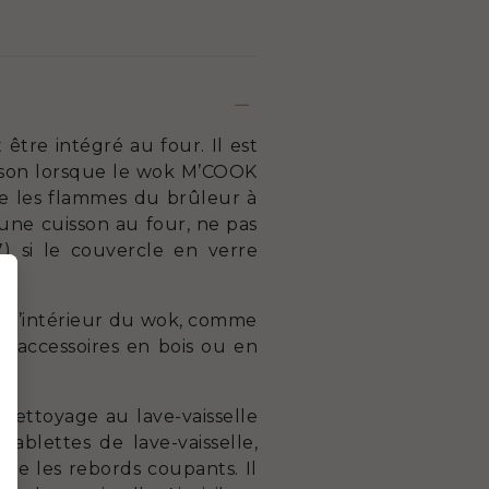
être intégré au four. Il est
sson lorsque le wok M’COOK
que les flammes du brûleur à
 une cuisson au four, ne pas
) si le couvercle en verre
 à l’intérieur du wok, comme
es accessoires en bois ou en
ettoyage au lave-vaisselle
tablettes de lave-vaisselle,
dre les rebords coupants. Il