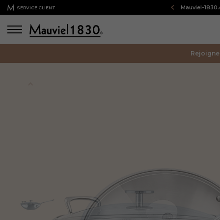
Bienvenue sur notre boutique en ligne : Mauviel-1830
SERVICE CLIENT
Rejoigne