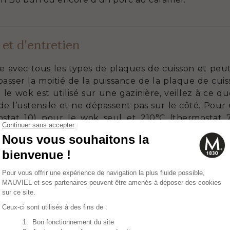
 et d'entretien
e avec tous les types de plaques de cuisson et peut 
sser la moitié de la puissance de la plaque de cui
le wok est utilisé sur une gazinière, veillez à ce 
de l’ustensile et ne dépassent pas sur le côté. Pour
stat 10) pour le wok seul et 210°C (thermostat 7
recommandé de ne pas utiliser d’ustensiles métalliques
 afin d’éviter l’apparition de rayures. Privilégiez d
verre M’COOK ACCESSOIRE est compatible avec un n
conseillée. Certaines particules, contenues dans les 
ultiplier les nettoyages au lave-vaisselle peut ren