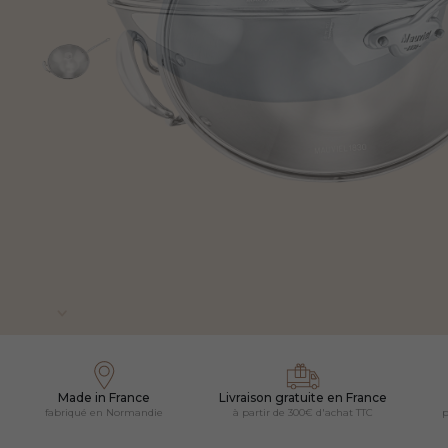
Made in France
Livraison gratuite en France
fabriqué en Normandie
à partir de 300€ d'achat TTC
p