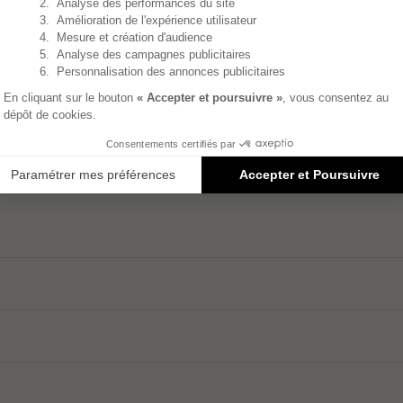
fabrication mais de l’usage de produits trop agressifs en
wok à la main avec une éponge douce et de l’eau c
ant sans javel. Rincez-le à l’eau chaude et essuy
z le wok en inox avec notre pâte d’entretien Inobrill a
ques de cuisson.