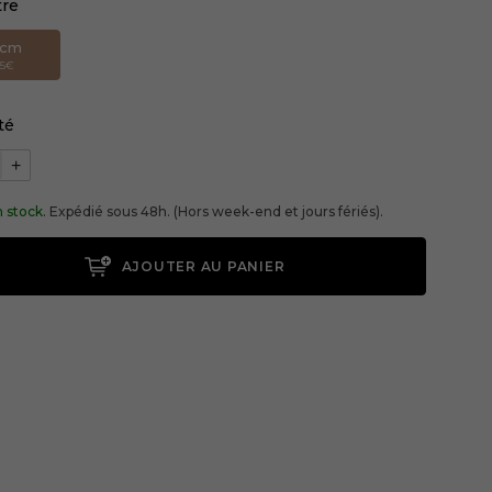
tre
2cm
55€
té
+
 stock.
Expédié sous 48h. (Hors week-end et jours fériés).
AJOUTER AU PANIER