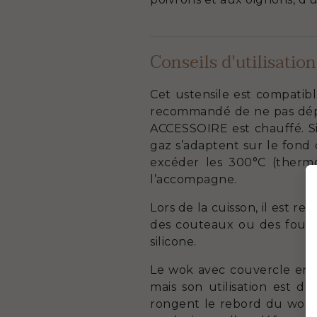
Conseils d'utilisation
Cet ustensile est compatibl
recommandé de ne pas dépa
ACCESSOIRE est chauffé. Si 
gaz s’adaptent sur le fond 
excéder les 300°C (thermo
l’accompagne.
Lors de la cuisson, il est 
des couteaux ou des fouets,
silicone.
Le wok avec couvercle en 
mais son utilisation est dé
rongent le rebord du wok. M