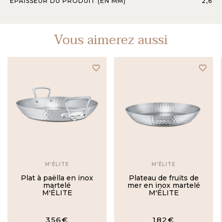
ÉPAISSEUR DU PRODUIT (EN MM)
2,6
Vous aimerez aussi
favorite_border
favorite_border
M'ÉLITE
M'ÉLITE
Plat à paëlla en inox
Plateau de fruits de
martelé
mer en inox martelé
M'ÉLITE
M'ÉLITE
356€
182€