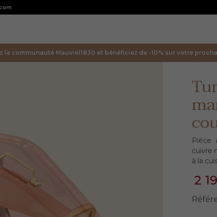
.com
z la communauté Mauviel1830 et bénéficiez de -10% sur votre prochai
Tur
mar
co
Pièce 
cuivre 
à la cu
2 1
Référ