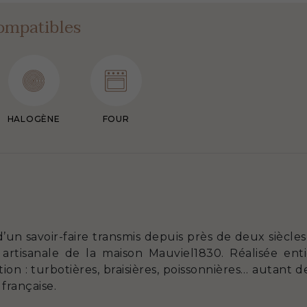
ompatibles
HALOGÈNE
FOUR
’un savoir-faire transmis depuis près de deux siècle
 artisanale de la maison Mauviel1830. Réalisée ent
ion : turbotières, braisières, poissonnières… autant
 française.