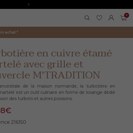
0
RECHERCHER
MES FAVORIS
FERMER LA 
MON COM
PAN
n achat.*
botière en cuivre étamé
telé avec grille et
uvercle M'TRADITION
ancestrale de la maison normande, la turbotière en
martelé est un outil culinaire en forme de losange dédié
isson des turbots et autres poissons.
98€
ence
216150