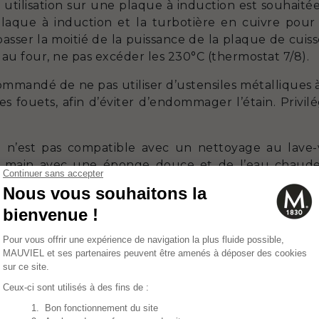
 utilisation sur une plaque à induction est souhaitée,
plaque à induction et la turbotière en cuivre pour 
ser la moitié de la puissance de la plaque de cuisso
au four, ne pas excéder les 230°C (thermostat 7/8).
ecommandé de ne pas utiliser d’ustensiles métalliques à 
fouets, afin d’éviter d’endommager l’étain. Privilég
n’est pas compatible avec un nettoyage au lave-vai
la main avec une éponge douce et de l’eau chaud
s javel. Rincez-la à l’eau chaude et essuyez-la avec u
e en cuivre avec notre pâte d’entretien Copperbrill a
ues d’oxydation. Rangez-la à l’abri de l’humidité.