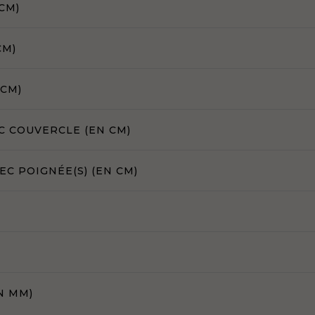
CM)
CM)
 CM)
C COUVERCLE (EN CM)
C POIGNÉE(S) (EN CM)
N MM)