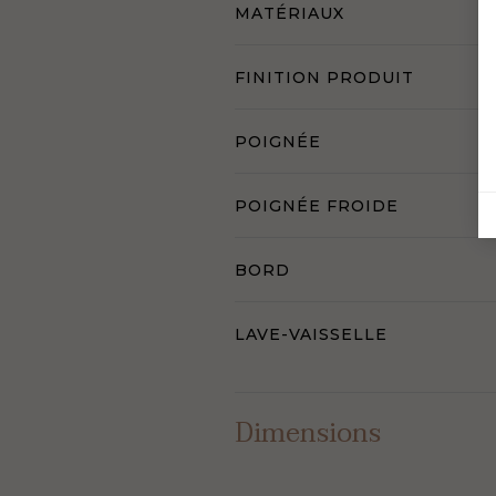
MATÉRIAUX
FINITION PRODUIT
POIGNÉE
POIGNÉE FROIDE
BORD
LAVE-VAISSELLE
Dimensions