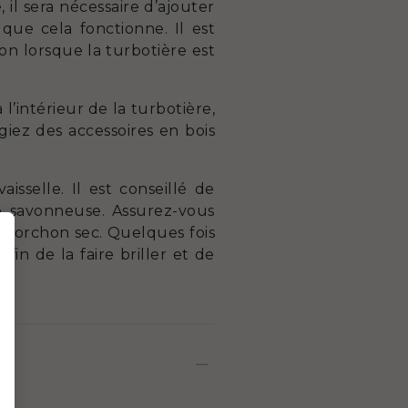
 il sera nécessaire d’ajouter
que cela fonctionne. Il est
n lorsque la turbotière est
l’intérieur de la turbotière,
iez des accessoires en bois
sselle. Il est conseillé de
e savonneuse. Assurez-vous
n torchon sec. Quelques fois
fin de la faire briller et de