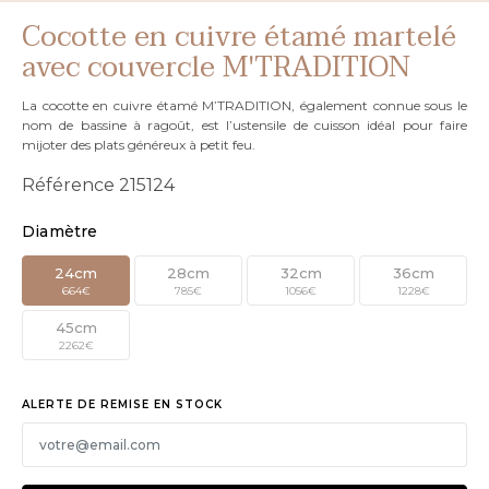
Cocotte en cuivre étamé martelé
avec couvercle M'TRADITION
La cocotte en cuivre étamé M’TRADITION, également connue sous le
nom de bassine à ragoût, est l’ustensile de cuisson idéal pour faire
mijoter des plats généreux à petit feu.
Référence
215124
Diamètre
24cm
28cm
32cm
36cm
664€
785€
1 056€
1 228€
45cm
2 262€
ALERTE DE REMISE EN STOCK