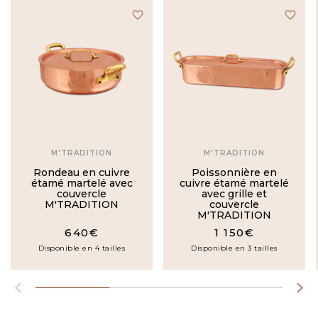
favorite_border
favorite_border
M'TRADITION
M'TRADITION
Rondeau en cuivre
Poissonnière en
étamé martelé avec
cuivre étamé martelé
couvercle
avec grille et
M'TRADITION
couvercle
M'TRADITION
640€
1 150€
Disponible en 4 tailles
Disponible en 3 tailles