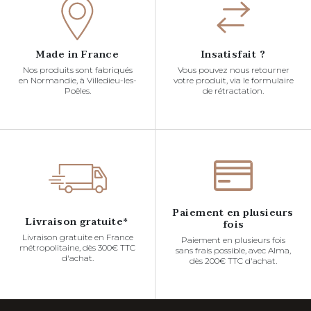
Made in France
Insatisfait ?
Nos produits sont fabriqués
Vous pouvez nous retourner
en Normandie, à Villedieu-les-
votre produit, via le formulaire
Poêles.
de rétractation.
Paiement en plusieurs
Livraison gratuite*
fois
Livraison gratuite en France
Paiement en plusieurs fois
métropolitaine, dès 300€ TTC
sans frais possible, avec Alma,
d'achat.
dès 200€ TTC d'achat.