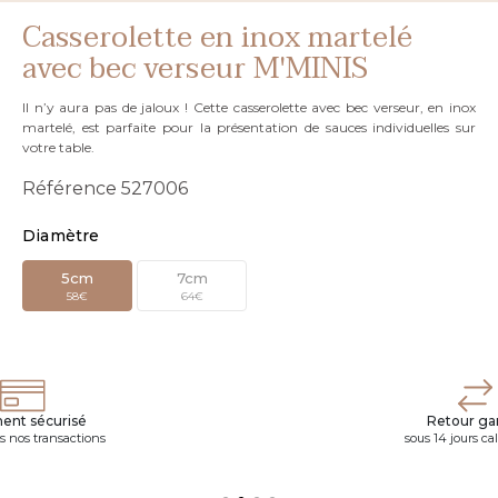
Casserolette en inox martelé
avec bec verseur M'MINIS
Il n’y aura pas de jaloux ! Cette casserolette avec bec verseur, en inox
martelé, est parfaite pour la présentation de sauces individuelles sur
votre table.
Référence
527006
Diamètre
5cm
7cm
58€
64€
ent sécurisé
Retour gar
s nos transactions
sous 14 jours ca