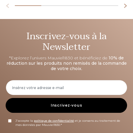
Inscrivez-vous à la
Newsletter
*Explorez l’univers Mauviel1830 et bénéficiez de
10% de
réduction sur les produits non remisés de la commande
de votre choix.
Inscrivez-vous
J'accepte la
politique de confidentialité
et je consens au traitement de
mes données par Mauviel1830.*