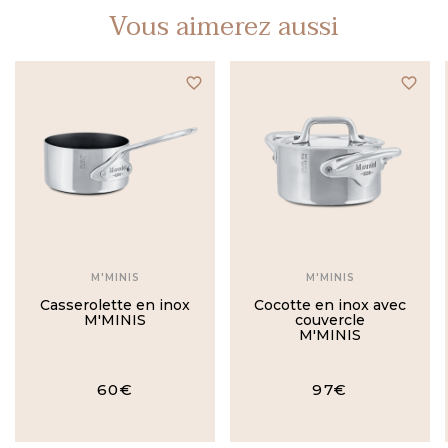
Vous aimerez aussi
favorite_border
favorite_border
M'MINIS
M'MINIS
Casserolette en inox
Cocotte en inox avec
M'MINIS
couvercle
M'MINIS
60€
97€