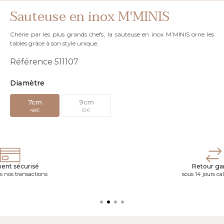
Sauteuse en inox M'MINIS
Chérie par les plus grands chefs, la sauteuse en inox M’MINIS orne les
tables grâce à son style unique.
Référence
511107
Diamètre
7cm
9cm
48€
51€
ent sécurisé
Retour gar
s nos transactions
sous 14 jours ca