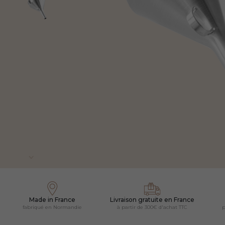
Made in France
Livraison gratuite en France
fabriqué en Normandie
à partir de 300€ d'achat TTC
p