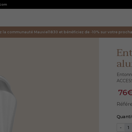
.com
z la communauté Mauviel1830 et bénéficiez de -10% sur votre prochai
Ent
al
Enton
ACCES
76
Référ
Quanti
-