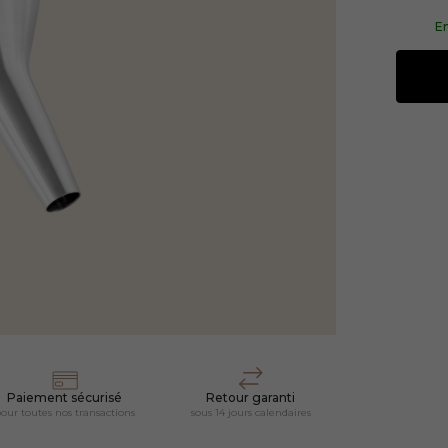
En
Paiement sécurisé
Retour garanti
our toutes nos transactions
sous 14 jours calendaires