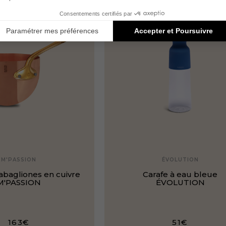
M'PASSION
ÉVOLUTION
abagliones en cuivre
Carafe à eau bleue
M'PASSION
ÉVOLUTION
163€
51€