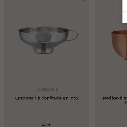
ACCESSOIRE
Entonnoir à confiture en inox
Poêlon à z
40€