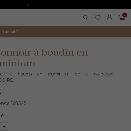
0
RECHERCHER
MES FAVORIS
FERMER LA 
MON COM
PAN
n achat.*
onnoir à boudin en
uminium
noir à boudin en aluminium de la collection
SOIRE.
€
ence
168525
té
+