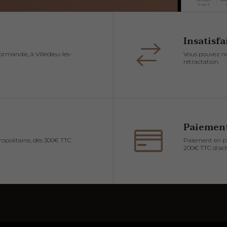
Insatisfa
rmandie, à Villedieu-les-
Vous pouvez nou
rétractation.
Paiement
ropolitaine, dès 300€ TTC
Paiement en plu
200€ TTC d'ach