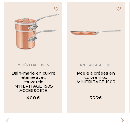
favorite_border
favorite_border
M'HÉRITAGE 150S
M'HÉRITAGE 150S
Bain-marie en cuivre
Poêle à crêpes en
étamé avec
cuivre inox
couvercle
M'HÉRITAGE 150S
M'HÉRITAGE 150S
ACCESSOIRE
408€
355€