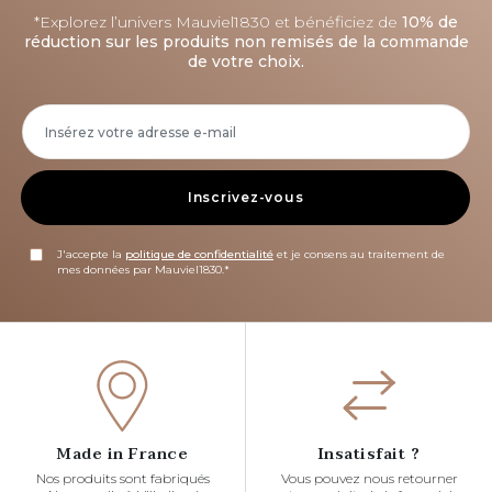
*Explorez l’univers Mauviel1830 et bénéficiez de
10% de
réduction sur les produits non remisés de la commande
de votre choix.
Inscrivez-vous
J'accepte la
politique de confidentialité
et je consens au traitement de
mes données par Mauviel1830.*
Made in France
Insatisfait ?
Nos produits sont fabriqués
Vous pouvez nous retourner