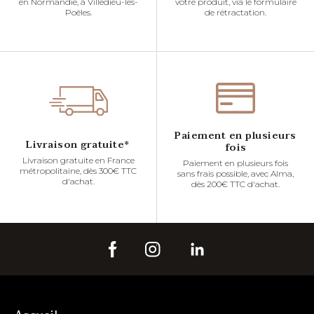
en Normandie, à Villedieu-les-
votre produit, via le formulaire
Poêles.
de rétractation.
Paiement en plusieurs
Livraison gratuite*
fois
Livraison gratuite en France
Paiement en plusieurs fois
métropolitaine, dès 300€ TTC
sans frais possible, avec Alma,
d'achat.
dès 200€ TTC d'achat.