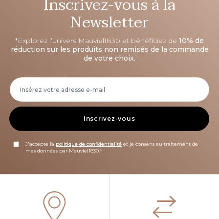
Inscrivez-vous à la
Newsletter
*Explorez l’univers Mauviel1830 et bénéficiez de
10% de
réduction sur les produits non remisés de la commande
de votre choix.
Inscrivez-vous
J'accepte la
politique de confidentialité
et je consens au traitement de
mes données par Mauviel1830.*