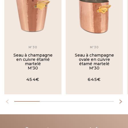
M'30
M'30
Seau à champagne
Seau à champagne
en cuivre étamé
ovale en cuivre
martelé
étamé martelé
M'30
M'30
454€
645€