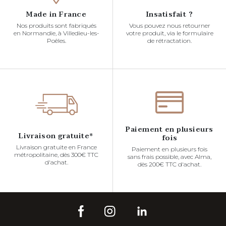
Made in France
Insatisfait ?
Nos produits sont fabriqués
Vous pouvez nous retourner
en Normandie, à Villedieu-les-
votre produit, via le formulaire
Poêles.
de rétractation.
Paiement en plusieurs
Livraison gratuite*
fois
Livraison gratuite en France
Paiement en plusieurs fois
métropolitaine, dès 300€ TTC
sans frais possible, avec Alma,
d'achat.
dès 200€ TTC d'achat.