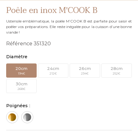
Poêle en inox M'COOK B
Ustensile emblématique, la poêle M’COOK B est parfaite pour saisir et
poêler vos préparations. Elle reste inégalée pour la cuisson d’une bonne
viande !
Référence
351320
Diamètre
20cm
24cm
26cm
28cm
194€
212€
234€
252€
30cm
268€
Poignées :