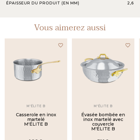
ÉPAISSEUR DU PRODUIT (EN MM)
2,6
Vous aimerez aussi
favorite_border
favorite_border
M'ÉLITE B
M'ÉLITE B
Casserole en inox
Évasée bombée en
martelé
inox martelé avec
M'ÉLITE B
couvercle
M'ÉLITE B