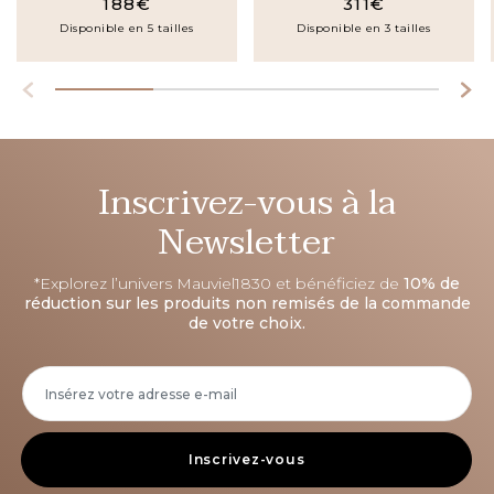
188€
311€
Disponible en 5 tailles
Disponible en 3 tailles
Inscrivez-vous à la
Newsletter
*Explorez l’univers Mauviel1830 et bénéficiez de
10% de
réduction sur les produits non remisés de la commande
de votre choix.
Inscrivez-vous