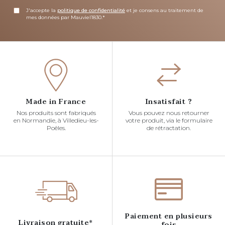
J'accepte la
politique de confidentialité
et je consens au traitement de
mes données par Mauviel1830.*
Made in France
Insatisfait ?
Nos produits sont fabriqués
Vous pouvez nous retourner
en Normandie, à Villedieu-les-
votre produit, via le formulaire
Poêles.
de rétractation.
Paiement en plusieurs
Livraison gratuite*
fois