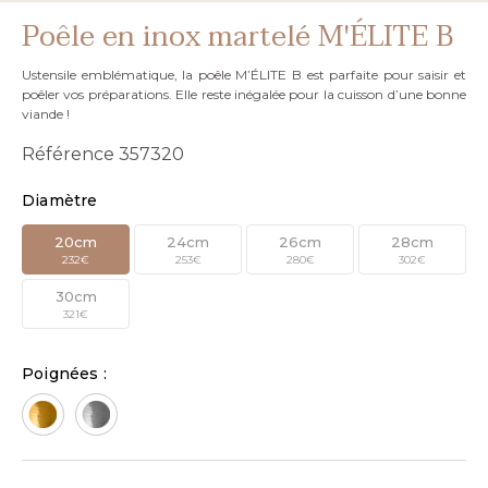
Poêle en inox martelé M'ÉLITE B
Ustensile emblématique, la poêle M’ÉLITE B est parfaite pour saisir et
poêler vos préparations. Elle reste inégalée pour la cuisson d’une bonne
viande !
Référence
357320
Diamètre
20cm
24cm
26cm
28cm
232€
253€
280€
302€
30cm
321€
Poignées :