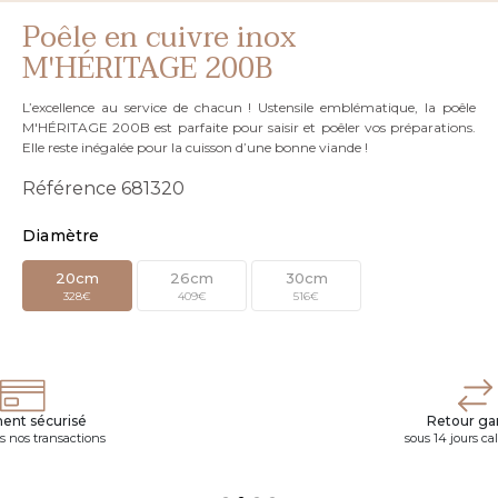
Poêle en cuivre inox
M'HÉRITAGE 200B
L’excellence au service de chacun ! Ustensile emblématique, la poêle
M'HÉRITAGE 200B est parfaite pour saisir et poêler vos préparations.
Elle reste inégalée pour la cuisson d’une bonne viande !
Référence
681320
Diamètre
20cm
26cm
30cm
328€
409€
516€
ent sécurisé
Retour gar
s nos transactions
sous 14 jours ca