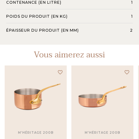
CONTENANCE (EN LITRE)
1
POIDS DU PRODUIT (EN KG)
1
ÉPAISSEUR DU PRODUIT (EN MM)
2
Vous aimerez aussi
favorite_border
favorite_border
M'HÉRITAGE 200B
M'HÉRITAGE 200B