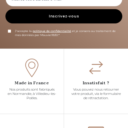
Inscrivez-vous
J'accepte la
politique de confidentialité
et je consens au traitement de
mes données par Mauviel1830.*
Made in France
Insatisfait ?
Nos produits sont fabriqués
Vous pouvez nous retourner
en Normandie, à Villedieu-les-
votre produit, via le formulaire
Poêles.
de rétractation.