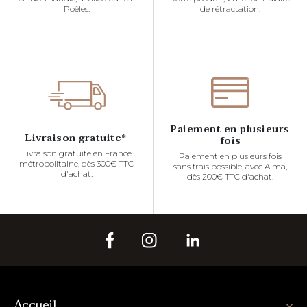
Poêles.
de rétractation.
Paiement en plusieurs
Livraison gratuite*
fois
Livraison gratuite en France
Paiement en plusieurs fois
métropolitaine, dès 300€ TTC
sans frais possible, avec Alma,
d'achat.
dès 200€ TTC d'achat.
Accueil