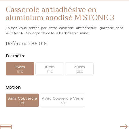
Casserole antiadhésive en
aluminium anodisé M'STONE 3
Laissez-vous tenter par cette casserole antiadhésive, garantie sans
PFOA et PFOS, capable de tous les défis en cuisine.
Référence
861016
Diamètre
16cm
18cm
20cm
97€
111€
126€
Option
Sans Couvercle
Avec Couvercle Verre
97€
137€