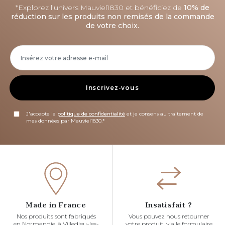
*Explorez l’univers Mauviel1830 et bénéficiez de
10% de
réduction sur les produits non remisés de la commande
de votre choix.
Inscrivez-vous
J'accepte la
politique de confidentialité
et je consens au traitement de
mes données par Mauviel1830.*
Made in France
Insatisfait ?
Nos produits sont fabriqués
Vous pouvez nous retourner
en Normandie, à Villedieu-les-
votre produit, via le formulaire