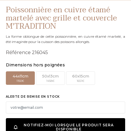
Poissonnière en cuivre étamé
martelé avec grille et couvercle
M'TRADITION
La forme oblongue de cette poissonnière, en cuivre étamé martelé, a
été imaginée pour la cuisson des poissons allongés.
Référence
216045
Dimensions hors poignées
44x11cm
50x13cm
60x15cm
1 150€
1 458€
1 651€
ALERTE DE REMISE EN STOCK
NOTIFIEZ-MOI LORSQUE LE PRODUIT SERA
DISPONIBLE