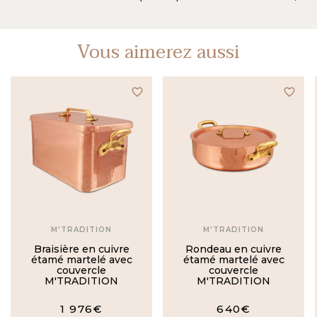
Vous aimerez aussi
favorite_border
favorite_border
M'TRADITION
M'TRADITION
Braisière en cuivre
Rondeau en cuivre
étamé martelé avec
étamé martelé avec
couvercle
couvercle
M'TRADITION
M'TRADITION
1 976€
640€