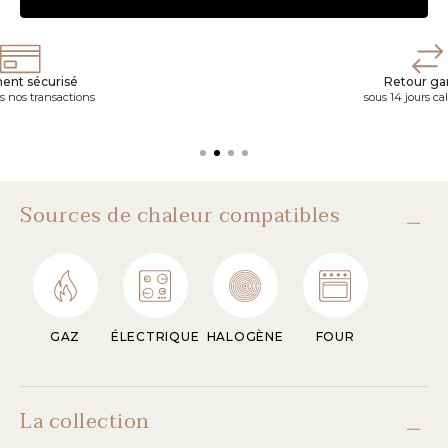
ent sécurisé
Retour gar
s nos transactions
sous 14 jours ca
Sources de chaleur compatibles
GAZ
ÉLECTRIQUE
HALOGÈNE
FOUR
La collection