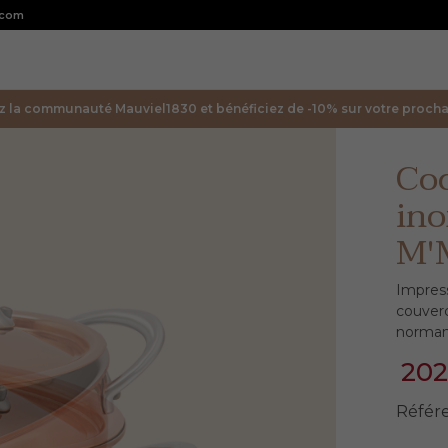
.com
z la communauté Mauviel1830 et bénéficiez de -10% sur votre prochai
Coc
ino
M'
Impres
couver
norman
20
Référ