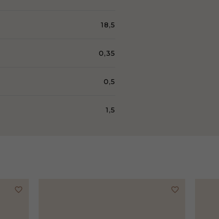
18,5
0,35
0,5
1,5
favorite_border
favorite_border