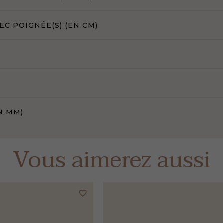
C POIGNÉE(S) (EN CM)
N MM)
Vous aimerez aussi
favorite_border