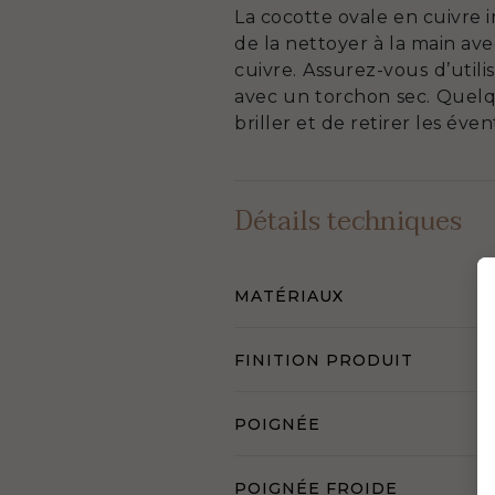
La cocotte ovale en cuivre i
de la nettoyer à la main a
cuivre. Assurez-vous d’util
avec un torchon sec. Quelque
briller et de retirer les év
Détails techniques
MATÉRIAUX
FINITION PRODUIT
POIGNÉE
POIGNÉE FROIDE