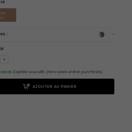
tre
2cm
02€
es :
té
+
 stock.
Expédié sous 48h. (Hors week-end et jours fériés).
AJOUTER AU PANIER