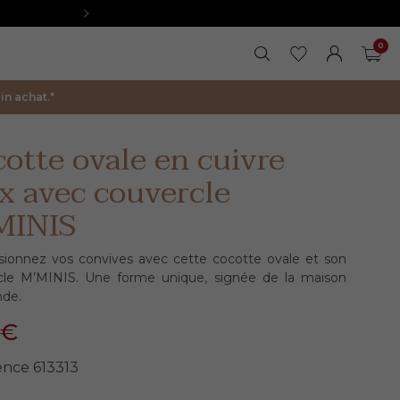
0
RECHERCHER
MES FAVORIS
FERMER LA 
MON COM
PAN
n achat.*
otte ovale en cuivre
x avec couvercle
MINIS
sionnez vos convives avec cette cocotte ovale et son
cle M’MINIS. Une forme unique, signée de la maison
de.
2€
ence
613313