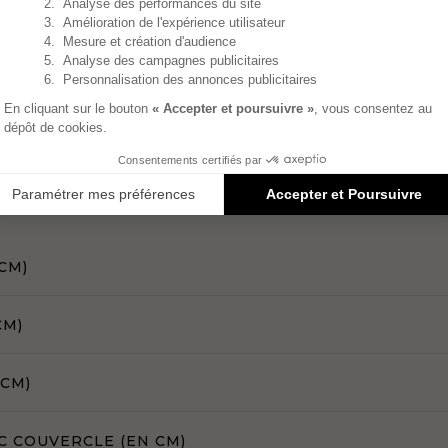
CM)
CM)
 CM)
C COUVERCLE (EN CM)