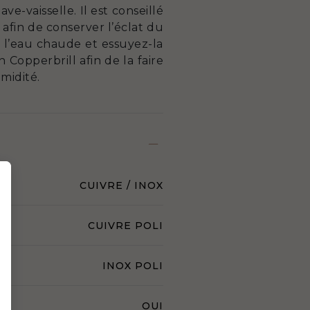
e-vaisselle. Il est conseillé
fin de conserver l’éclat du
à l’eau chaude et essuyez-la
 Copperbrill afin de la faire
umidité.
CUIVRE / INOX
CUIVRE POLI
INOX POLI
OUI