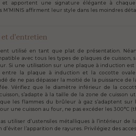
n et apportent une signature élégante à chaque t
 M’MINIS affirment leur style dans les moindres détai
 et d'entretien
ent utilisé en tant que plat de présentation. Néa
patible avec tous les types de plaques de cuisson, s
r. Si une utilisation sur une plaque à induction est 
s entre la plaque à induction et la cocotte ova
dé de ne pas dépasser la moitié de la puissance de 
fée. Vérifiez que le diamètre inférieur de la cocot
isson, s’adapte à la taille de la zone de cuisson utili
e que les flammes du brûleur à gaz s’adaptent sur l
Pour une cuisson au four, ne pas excéder les 300°C (t
 utiliser d’ustensiles métalliques à l’intérieur de
d’éviter l’apparition de rayures. Privilégiez des acces