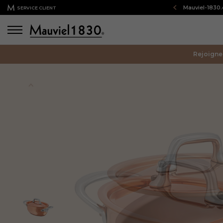
Bienvenue sur notre boutique en ligne : Mauviel-1830
SERVICE CLIENT
Rejoigne