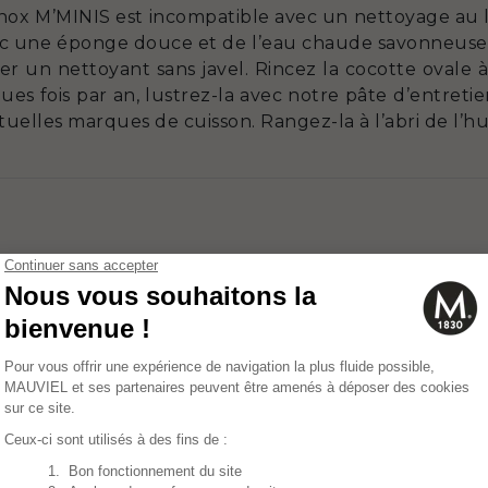
nox M’MINIS est incompatible avec un nettoyage au lav
vec une éponge douce et de l’eau chaude savonneuse a
iser un nettoyant sans javel. Rincez la cocotte ovale 
s fois par an, lustrez-la avec notre pâte d’entretien
entuelles marques de cuisson. Rangez-la à l’abri de l’h