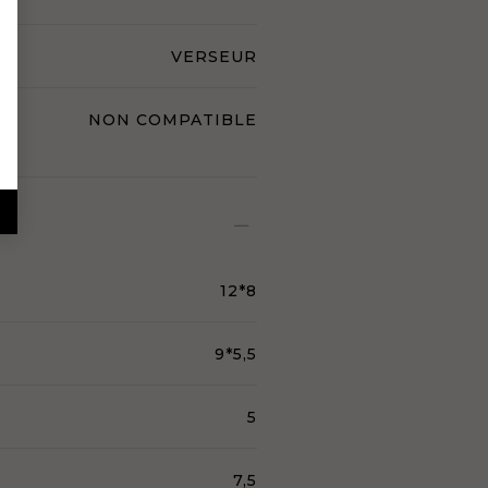
VERSEUR
NON COMPATIBLE
12*8
9*5,5
5
7,5