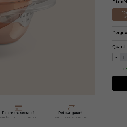
Diamè
1
2
Poigné
Quanti
-
En
Paiement sécurisé
Retour garanti
our toutes nos transactions
sous 14 jours calendaires