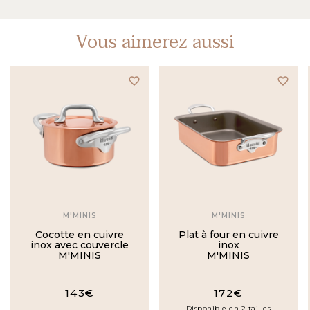
Vous aimerez aussi
favorite_border
favorite_border
M'MINIS
M'MINIS
Cocotte en cuivre
Plat à four en cuivre
inox avec couvercle
inox
M'MINIS
M'MINIS
143€
172€
Disponible en 2 tailles