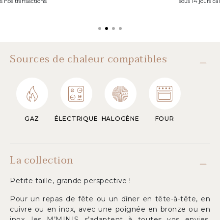
s nos transactions
sous 14 jours ca
Sources de chaleur compatibles
GAZ
ÉLECTRIQUE
HALOGÈNE
FOUR
La collection
Petite taille, grande perspective !
Pour un repas de fête ou un dîner en tête-à-tête, en
cuivre ou en inox, avec une poignée en bronze ou en
inox, les M’MINIS s’adaptent à toutes vos envies.