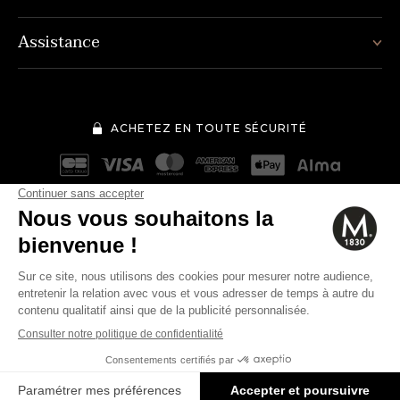
Assistance
ACHETEZ EN TOUTE SÉCURITÉ
Mentions légales
Conditions générales de vente
63€
Quantité
-
+
Politique de protection des données personnelles
Cookies
Modifier vos préférences en matière de cookies
AJOUTER AU PANIER
© 2026 Mauviel 1830.
En stock.
Expédié sous 48h. (Hors week-end et jours fériés).