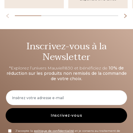
Inscrivez-vous à la
Newsletter
*Explorez l’univers Mauviel1830 et bénéficiez de
10% de
réduction sur les produits non remisés de la commande
de votre choix.
Inscrivez-vous
J'accepte la
politique de confidentialité
et je consens au traitement de