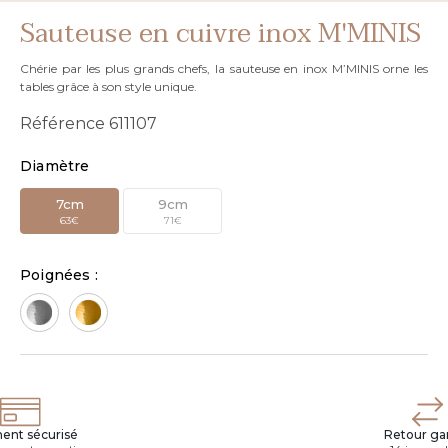
Sauteuse en cuivre inox M'MINIS
Chérie par les plus grands chefs, la sauteuse en inox M’MINIS orne les
tables grâce à son style unique.
Référence
611107
Diamètre
7cm
9cm
63€
71€
Poignées :
ent sécurisé
Retour gar