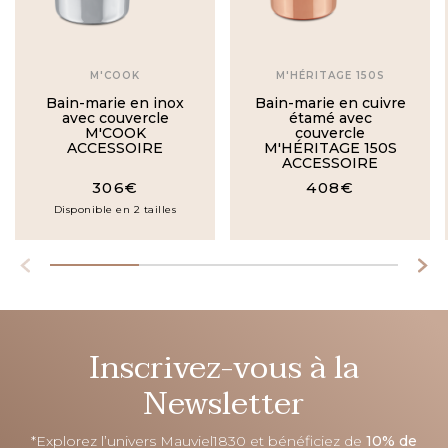
M'COOK
M'HÉRITAGE 150S
Bain-marie en inox
Bain-marie en cuivre
avec couvercle
étamé avec
M'COOK
couvercle
ACCESSOIRE
M'HÉRITAGE 150S
ACCESSOIRE
306€
408€
Disponible en 2 tailles
Inscrivez-vous à la
Newsletter
*Explorez l’univers Mauviel1830 et bénéficiez de
10% de