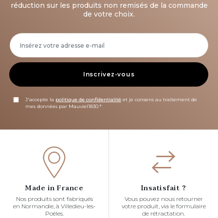
réduction sur les produits non remisés de la commande
de votre choix.
Inscrivez-vous
J'accepte la
politique de confidentialité
et je consens au traitement de
mes données par Mauviel1830.*
Made in France
Insatisfait ?
Nos produits sont fabriqués
Vous pouvez nous retourner
en Normandie, à Villedieu-les-
votre produit, via le formulaire
Poêles.
de rétractation.