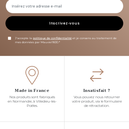
Inscrivez-vous
J'accepte la
politique de confidentialité
et je consens au traitement de
mes données par Mauviel1830.*
Made in France
Insatisfait ?
Nos produits sont fabriqués
Vous pouvez nous retourner
en Normandie, à Villedieu-les-
votre produit, via le formulaire
Poêles.
de rétractation.