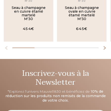
M'30
M'30
Seau à champagne
Seau à champagne
en cuivre étamé
ovale en cuivre
martelé
étamé martelé
M'30
M'30
454€
645€
Inscrivez-vous à la
Newsletter
*Explorez l’univers Mauviel1830 et bénéficiez de
10% de
réduction sur les produits non remisés de la commande
de votre choix.