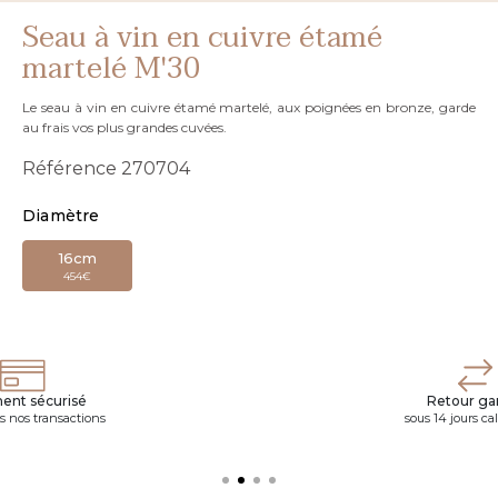
Seau à vin en cuivre étamé
martelé M'30
Le seau à vin en cuivre étamé martelé, aux poignées en bronze, garde
au frais vos plus grandes cuvées.
Référence
270704
Diamètre
16cm
454€
ent sécurisé
Retour gar
s nos transactions
sous 14 jours ca