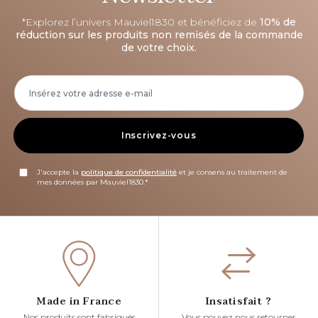
*Explorez l’univers Mauviel1830 et bénéficiez de
10% de
réduction sur les produits non remisés de la commande
de votre choix.
Inscrivez-vous
J'accepte la
politique de confidentialité
et je consens au traitement de
mes données par Mauviel1830.*
Made in France
Insatisfait ?
Nos produits sont fabriqués
Vous pouvez nous retourner