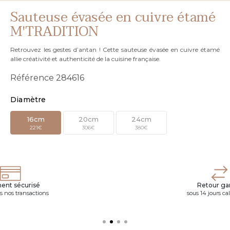
Sauteuse évasée en cuivre étamé
M'TRADITION
Retrouvez les gestes d’antan ! Cette sauteuse évasée en cuivre étamé
allie créativité et authenticité de la cuisine française.
Référence
284616
Diamètre
16cm
20cm
24cm
221€
306€
380€
ent sécurisé
Retour gar
s nos transactions
sous 14 jours ca