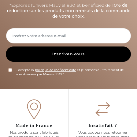
*Explorez l’univers Mauviel1830 et bénéficiez de
10% de
réduction sur les produits non remisés de la commande
de votre choix.
Inscrivez-vous
J'accepte la
politique de confidentialité
et je consens au traitement de
mes données par Mauviel1830.*
Made in France
Insatisfait ?
Nos produits sont fabriqués
Vous pouvez nous retourner
en Normandie, à Villedieu-les-
votre produit, via le formulaire