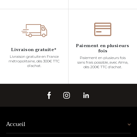
Paiement en plusieurs
Livraison gratuite*
fois
Livraison gratuite en France
Paiement en plusieurs fois
métropolitaine, dès 300€ TTC
sans frais possible, avec Alma,
d'achat.
dès 200€ TTC d'achat.
Accueil