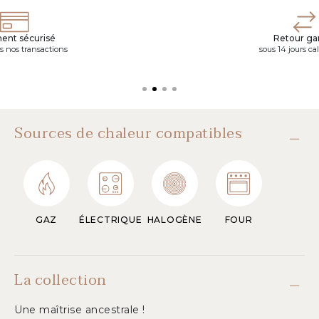
ent sécurisé
Retour gar
s nos transactions
sous 14 jours ca
Sources de chaleur compatibles
GAZ
ÉLECTRIQUE
HALOGÈNE
FOUR
La collection
Une maîtrise ancestrale !