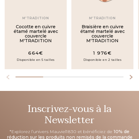
M'TRADITION
M'TRADITION
Cocotte en cuivre
Braisière en cuivre
étamé martelé avec
étamé martelé avec
couvercle
couvercle
M'TRADITION
M'TRADITION
664€
1 976€
Disponible en 5 tailles
Disponible en 2 tailles
Inscrivez-vous à la
Newsletter
*Explorez l’univers Mauviel1830 et bénéficiez de
10% de
réduction sur les produits non remisés de la commande