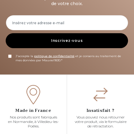
de votre choix.
Inscrivez-vous
J'accepte la
politique de confidentialité
et je consens au traitement de
mes données par Mauviel1830.*
Made in France
Insatisfait ?
Nos produits sont fabriqués
Vous pouvez nous retourner
en Normandie, à Villedieu-les-
votre produit, via le formulaire
Poêles.
de rétractation.