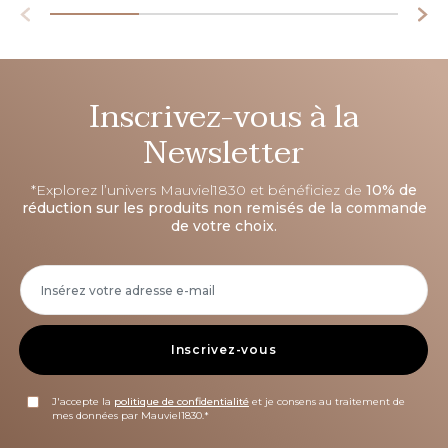
Inscrivez-vous à la
Newsletter
*Explorez l’univers Mauviel1830 et bénéficiez de
10% de
réduction sur les produits non remisés de la commande
de votre choix.
Inscrivez-vous
J'accepte la
politique de confidentialité
et je consens au traitement de
mes données par Mauviel1830.*