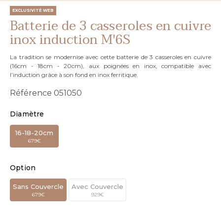
EXCLUSIVITÉ WEB
Batterie de 3 casseroles en cuivre
inox induction M'6S
La tradition se modernise avec cette batterie de 3 casseroles en cuivre
(16cm - 18cm - 20cm), aux poignées en inox, compatible avec
l’induction grâce à son fond en inox ferritique.
Référence
051050
Diamètre
16-18-20cm
679€
Option
Sans Couvercle
Avec Couvercle
679€
929€