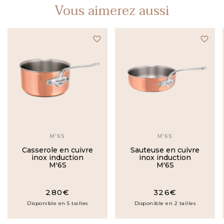
Vous aimerez aussi
favorite_border
favorite_border
M'6S
M'6S
Casserole en cuivre
Sauteuse en cuivre
inox induction
inox induction
M'6S
M'6S
280€
326€
Disponible en 5 tailles
Disponible en 2 tailles