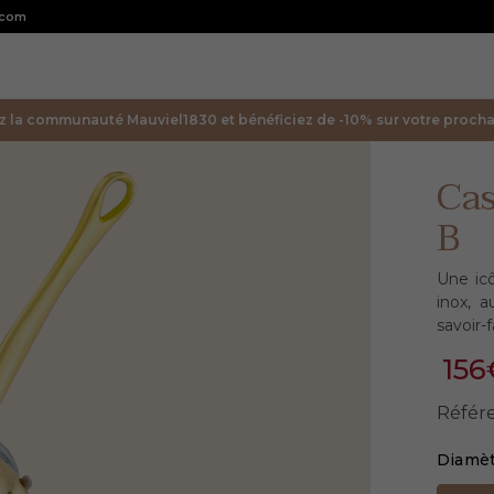
.com
z la communauté Mauviel1830 et bénéficiez de -10% sur votre prochai
Ca
B
Une icô
inox, 
savoir-
156
Référ
Diamè