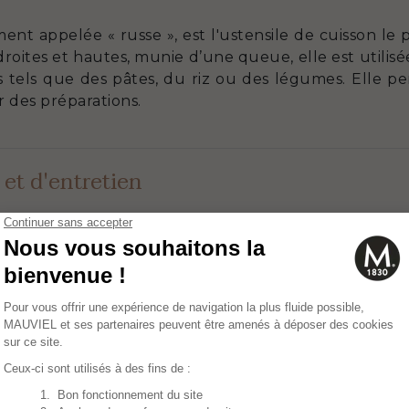
ment appelée « russe », est l'ustensile de cuisson le 
 droites et hautes, munie d’une queue, elle est utilis
 tels que des pâtes, du riz ou des légumes. Elle p
 des préparations.
 et d'entretien
e avec tous les types de plaques de cuisson et peut 
sser la moitié de la puissance de la plaque de cu
 casserole est utilisée sur une gazinière, veillez à 
d de l’ustensile et ne dépassent pas sur le côté. Pour
at 10).
rez le sel en prenant soin de l’ajouter lorsque l’ea
te. Le sel, contenant du chlore à faible dose, provo
. Il est également recommandé de ne pas utiliser 