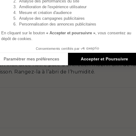
le, comme des couteaux ou des fouets, afin d’évite
n bois ou en silicone.
t compatible avec un nettoyage au lave-vaisselle
ticules, contenues dans les tablettes de lave-vaisse
ttoyages au lave-vaisselle peut rendre les rebords co
e l’usage de produits trop agressifs en lave-vaissell
la main avec une éponge douce et de l’eau chaude
s javel. Rincez-la à l’eau chaude et essuyez-la avec u
en inox avec notre pâte d’entretien Inobrill afin de la f
son. Rangez-la à l’abri de l’humidité.