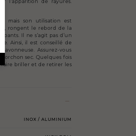
r l’apparition de rayures.
 mais son utilisation est
lle, rongent le rebord de la
upants. Il ne s’agit pas d’un
e. Ainsi, il est conseillé de
 savonneuse. Assurez-vous
n torchon sec. Quelques fois
aire briller et de retirer les
INOX / ALUMINIUM