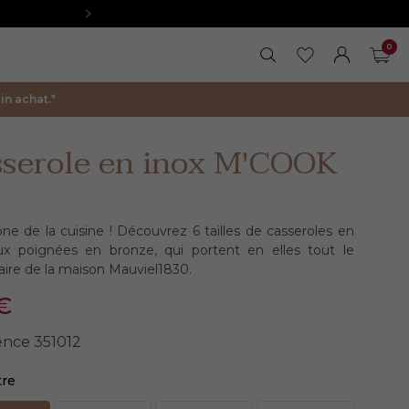
0
RECHERCHER
MES FAVORIS
FERMER LA 
MON COM
PAN
n achat.*
sserole en inox M'COOK
ne de la cuisine ! Découvrez 6 tailles de casseroles en
aux poignées en bronze, qui portent en elles tout le
faire de la maison Mauviel1830.
€
ence
351012
tre