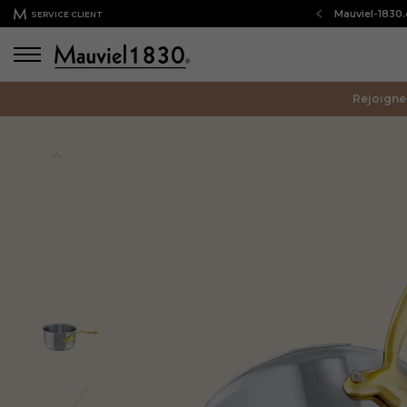
Bienvenue sur notre boutique en ligne : Mauviel-1830
SERVICE CLIENT
Rejoigne