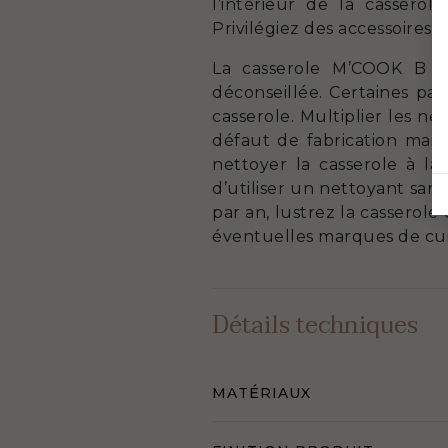
l’intérieur de la cassero
Privilégiez des accessoires e
La casserole M’COOK B es
déconseillée. Certaines par
casserole. Multiplier les ne
défaut de fabrication mais d
nettoyer la casserole à 
d’utiliser un nettoyant san
par an, lustrez la casserole 
éventuelles marques de cuis
Détails techniques
MATÉRIAUX