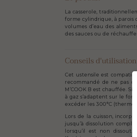
La casserole, traditionnelle
forme cylindrique, à parois
volumes d’eau des aliments
des sauces ou de réchauffer
Conseils d'utilisation
Cet ustensile est compatibl
recommandé de ne pas dépa
M’COOK B est chauffée. Si la
à gaz s’adaptent sur le fon
excéder les 300°C (thermost
Lors de la cuisson, incorpo
jusqu’à dissolution complè
lorsqu’il est non dissout