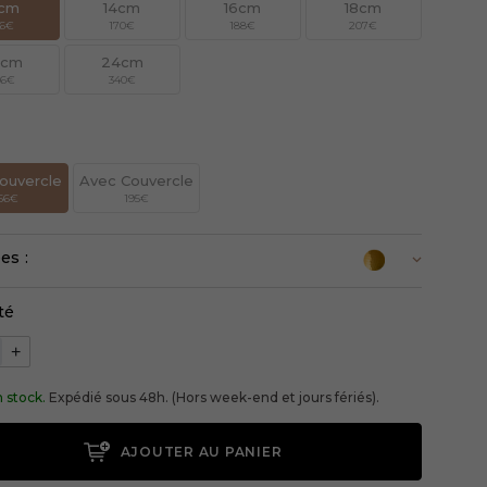
2cm
14cm
16cm
18cm
56€
170€
188€
207€
0cm
24cm
26€
340€
n
ouvercle
Avec Couvercle
56€
195€
es :
té
+
 stock.
Expédié sous 48h. (Hors week-end et jours fériés).
AJOUTER AU PANIER