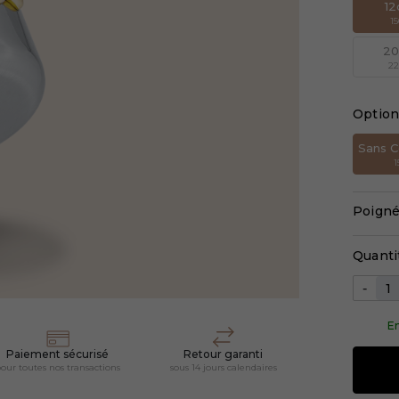
1
1
2
2
Optio
Sans C
1
Poigné
Quanti
-
En
Paiement sécurisé
Retour garanti
our toutes nos transactions
sous 14 jours calendaires