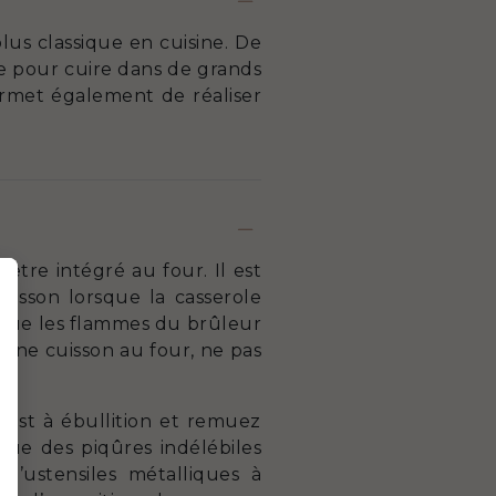
plus classique en cuisine. De
ée pour cuire dans de grands
ermet également de réaliser
être intégré au four. Il est
isson lorsque la casserole
ce que les flammes du brûleur
 une cuisson au four, ne pas
u est à ébullition et remuez
que des piqûres indélébiles
d’ustensiles métalliques à