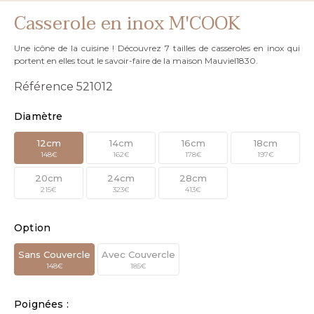
Casserole en inox M'COOK
Une icône de la cuisine ! Découvrez 7 tailles de casseroles en inox qui
portent en elles tout le savoir-faire de la maison Mauviel1830.
Référence
521012
Diamètre
12cm
14cm
16cm
18cm
148€
162€
178€
197€
20cm
24cm
28cm
215€
323€
413€
Option
Sans Couvercle
Avec Couvercle
148€
185€
Poignées :