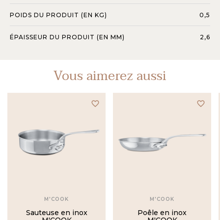
POIDS DU PRODUIT (EN KG)
0,5
ÉPAISSEUR DU PRODUIT (EN MM)
2,6
Vous aimerez aussi
favorite_border
favorite_border
M'COOK
M'COOK
Sauteuse en inox
Poêle en inox