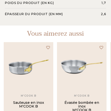
POIDS DU PRODUIT (EN KG)
1,7
ÉPAISSEUR DU PRODUIT (EN MM)
2,6
Vous aimerez aussi
favorite_border
favorite_border
M'COOK B
M'COOK B
Sauteuse en inox
Évasée bombée en
M'COOK B
inox
M'COOK B