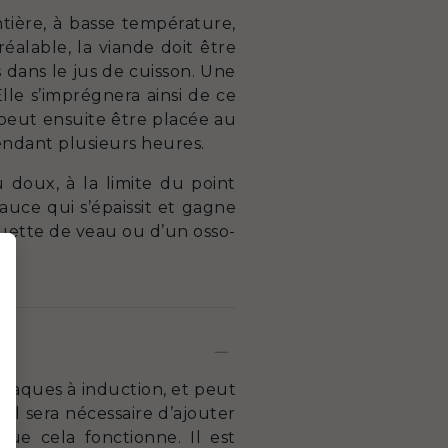
tière, à basse température,
éalable, la viande doit être
 dans le jus de cuisson. Une
Elle s’imprégnera ainsi de ce
 peut ensuite être placée au
endant plusieurs heures.
 doux, à la limite du point
auce qui s’épaissit et gagne
quette de veau ou d’un osso-
plaques à induction, et peut
 il sera nécessaire d’ajouter
ue cela fonctionne. Il est