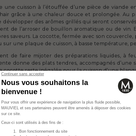
ne une cuisson à l’étouffée d’une pièce de viande en
chair grâce à une chaleur douce et prolongée. Au pr
 de développer des arômes grillés qui seront conservés
vient de l’arroser de bouillon aromatique ou de vin. 
pres saveurs. La cocotte, fermée avec son couvercle,
u sur une plaque de cuisson, à basse température, p
t de faire mijoter des préparations liquides, à feu
 lente donne des plats tendres, accompagnés d’une s
La cocotte reste inégalée pour la cuisson d’une blan
 et d'entretien
e avec tous les types de plaques de cuisson, sauf les 
 utilisation sur une plaque à induction est souhaitée,
 plaque à induction et la cocotte en cuivre pour q