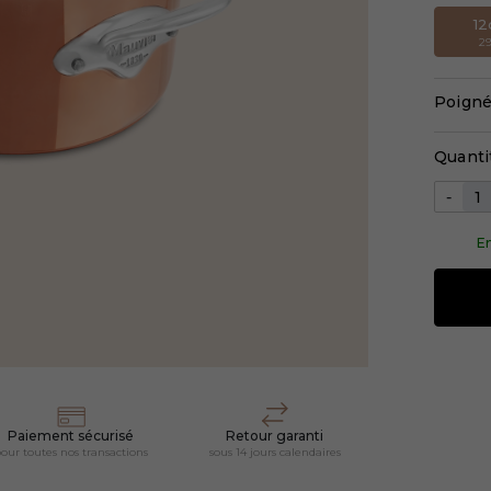
1
2
Poigné
Quanti
-
En
Paiement sécurisé
Retour garanti
our toutes nos transactions
sous 14 jours calendaires