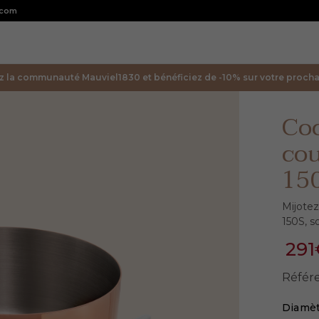
.com
z la communauté Mauviel1830 et bénéficiez de -10% sur votre prochai
Coc
co
15
Mijote
150S, s
291
Référ
Diamè