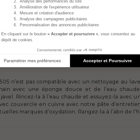
ser la moitié de la puissance de la plaque de cui
st utilisée sur une gazinière, veillez à ce que le
l’ustensile et ne dépassent pas sur le côté. Pour 
at 10).
rez le sel en prenant soin de l’ajouter lorsque l’ea
te. Le sel, contenant du chlore à faible dose, provo
Il est recommandé de ne pas utiliser d’ustensiles mét
 ou des fouets, afin d’éviter l’apparition de rayures.
0S n’est pas compatible avec un nettoyage au lave-va
 main avec une éponge douce et de l’eau chaude
s javel. Rincez-la à l’eau chaude et essuyez-la avec u
avec couvercle en cuivre avec notre pâte d’entretien 
entuelles marques d’oxydation. Rangez-la à l’abri de l’