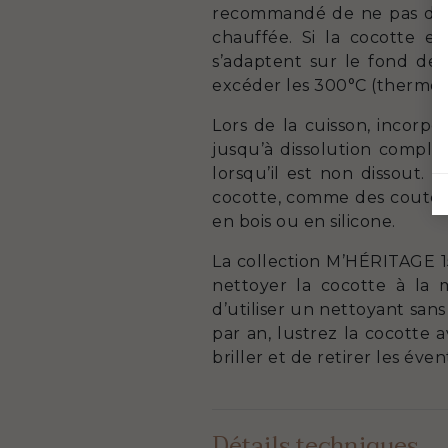
recommandé de ne pas dépas
chauffée. Si la cocotte e
s’adaptent sur le fond de 
excéder les 300°C (thermost
Lors de la cuisson, incorpo
jusqu’à dissolution complè
lorsqu’il est non dissout. 
cocotte, comme des couteaux
en bois ou en silicone.
La collection M’HÉRITAGE 15
nettoyer la cocotte à la
d’utiliser un nettoyant san
par an, lustrez la cocotte 
briller et de retirer les év
Détails techniques