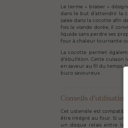
Le terme « braiser » désig
dans le but d’attendrir la 
saisie dans la cocotte afin
fois la viande dorée, il con
liquide sans perdre ses pro
four à chaleur tournante o
La cocotte permet égalemen
d’ébullition. Cette cuisson
en saveur au fil du temps. 
buco savoureux.
Conseils d'utilisation
Cet ustensile est compatibl
être intégré au four. Si une
un disque relais entre la