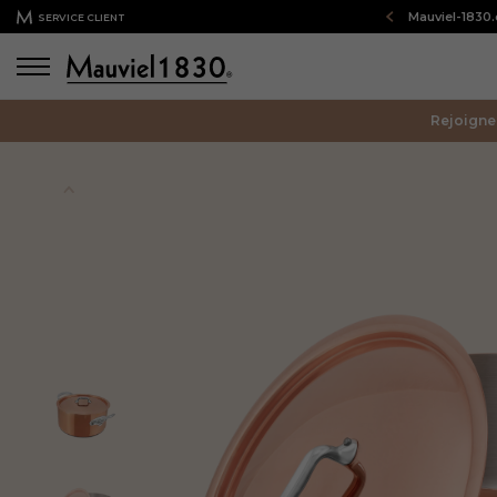
Bienvenue sur notre boutique en ligne : Mauviel-1830
SERVICE CLIENT
Rejoigne