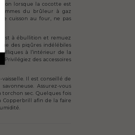
sson lorsque la cocotte est
s flammes du brûleur à gaz
une cuisson au four, ne pas
u est à ébullition et remuez
que des piqûres indélébiles
alliques à l’intérieur de la
 Privilégiez des accessoires
isselle. Il est conseillé de
 savonneuse. Assurez-vous
n torchon sec. Quelques fois
Copperbrill afin de la faire
humidité.