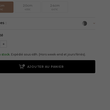
2cm
20cm
24cm
91€
493€
647€
es :
té
+
 stock.
Expédié sous 48h. (Hors week-end et jours fériés).
AJOUTER AU PANIER