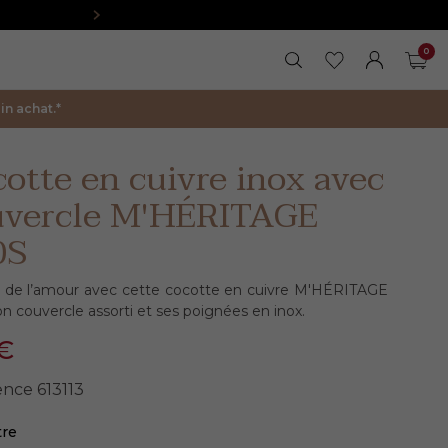
0
RECHERCHER
MES FAVORIS
FERMER LA 
MON COM
PAN
n achat.*
otte en cuivre inox avec
uvercle M'HÉRITAGE
0S
z de l’amour avec cette cocotte en cuivre M'HÉRITAGE
on couvercle assorti et ses poignées en inox.
€
ence
613113
tre