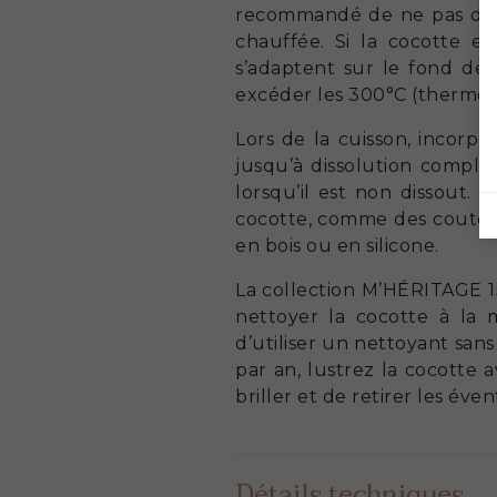
recommandé de ne pas dépas
chauffée. Si la cocotte e
s’adaptent sur le fond de 
excéder les 300°C (thermost
Lors de la cuisson, incorpo
jusqu’à dissolution complè
lorsqu’il est non dissout. 
cocotte, comme des couteaux
en bois ou en silicone.
La collection M’HÉRITAGE 15
nettoyer la cocotte à la
d’utiliser un nettoyant san
par an, lustrez la cocotte 
briller et de retirer les év
Détails techniques