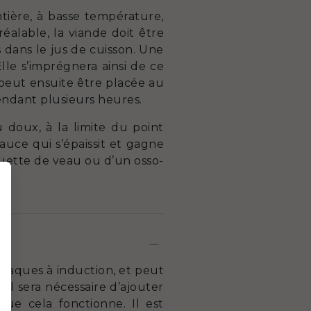
tière, à basse température,
éalable, la viande doit être
 dans le jus de cuisson. Une
Elle s’imprégnera ainsi de ce
 peut ensuite être placée au
endant plusieurs heures.
 doux, à la limite du point
auce qui s’épaissit et gagne
quette de veau ou d’un osso-
plaques à induction, et peut
 il sera nécessaire d’ajouter
ue cela fonctionne. Il est