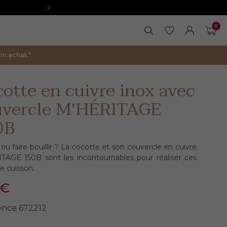
0
RECHERCHER
MES FAVORIS
FERMER LA 
MON COM
PAN
n achat.*
otte en cuivre inox avec
uvercle M'HÉRITAGE
0B
 ou faire bouillir ? La cocotte et son couvercle en cuivre
TAGE 150B sont les incontournables pour réaliser ces
e cuisson.
5€
ence
672212