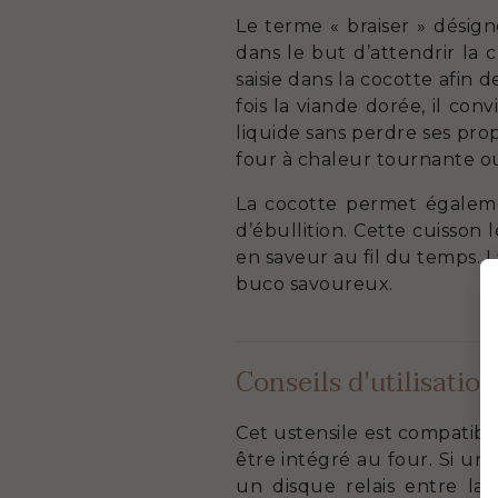
Le terme « braiser » désig
dans le but d’attendrir la 
saisie dans la cocotte afin
fois la viande dorée, il con
liquide sans perdre ses pro
four à chaleur tournante o
La cocotte permet égalemen
d’ébullition. Cette cuisson
en saveur au fil du temps. 
buco savoureux.
Conseils d'utilisation
Cet ustensile est compatibl
être intégré au four. Si une
un disque relais entre la