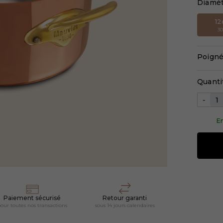
Diamè
1
3
Poigné
Quanti
-
En
Paiement sécurisé
Retour garanti
our toutes nos transactions
sous 14 jours calendaires