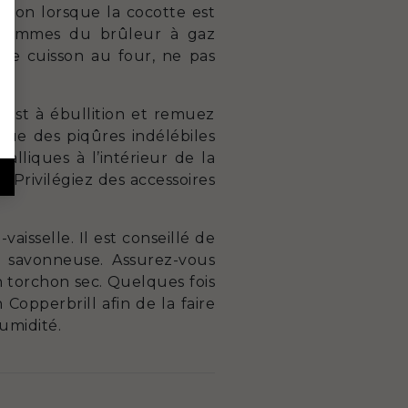
sson lorsque la cocotte est
s flammes du brûleur à gaz
une cuisson au four, ne pas
u est à ébullition et remuez
que des piqûres indélébiles
alliques à l’intérieur de la
 Privilégiez des accessoires
isselle. Il est conseillé de
 savonneuse. Assurez-vous
n torchon sec. Quelques fois
Copperbrill afin de la faire
humidité.