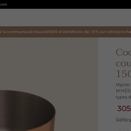
.com
z la communauté Mauviel1830 et bénéficiez de -10% sur votre prochai
Coc
co
15
Mijoter
M'HÉRI
types d
30
Référ