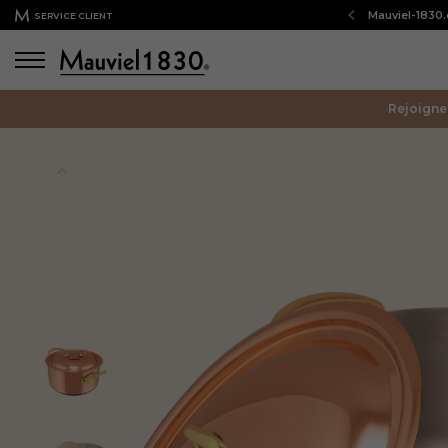
Bienvenue sur notre boutique en ligne : Mauviel-1830
SERVICE CLIENT
Rejoigne