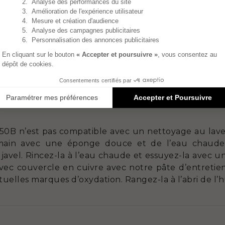
ser la moitié de la puissance de la plaque de cui
st utilisée sur une gazinière, veillez à ce que le
l’ustensile et ne dépassent pas sur le côté. Pour 
at 10).
rez le sel en prenant soin de l’ajouter lorsque l’ea
te. Le sel, contenant du chlore à faible dose, provo
Il est recommandé de ne pas utiliser d’ustensiles mét
 ou des fouets, afin d’éviter l’apparition de rayures.
0B n’est pas compatible avec un nettoyage au lave-va
 main avec une éponge douce et de l’eau chaude
s javel. Rincez-la à l’eau chaude et essuyez-la avec u
avec couvercle en cuivre avec notre pâte d’entretien 
entuelles marques d’oxydation. Rangez-la à l’abri de l’