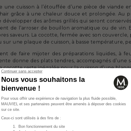
ne une cuisson à l’étouffée d’une pièce de viande en
chair grâce à une chaleur douce et prolongée. Au pr
 de développer des arômes grillés qui seront conservés
vient de l’arroser de bouillon aromatique ou de vin. 
pres saveurs. La cocotte, fermée avec son couvercle,
u sur une plaque de cuisson, à basse température, p
t de faire mijoter des préparations liquides, à feu
 lente donne des plats tendres, accompagnés d’une s
La cocotte reste inégalée pour la cuisson d’une blan
 et d'entretien
e avec tous les types de plaques de cuisson, sauf les 
 utilisation sur une plaque à induction est souhaitée,
 plaque à induction et la cocotte en cuivre pour q