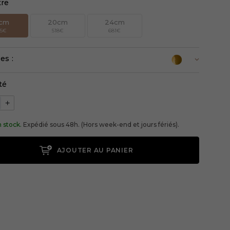
tre
2cm
20cm
24cm
05€
518€
681€
es :
té
+
 stock.
Expédié sous 48h. (Hors week-end et jours fériés).
AJOUTER AU PANIER