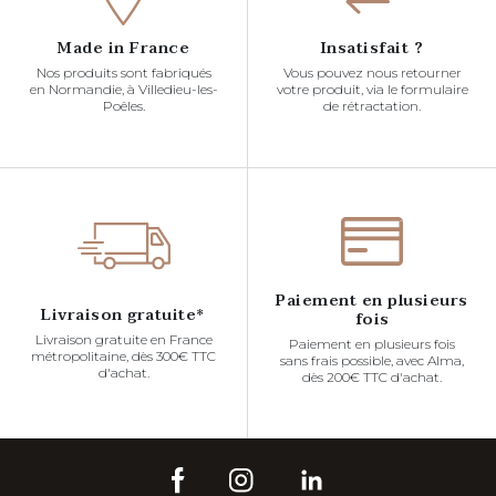
Made in France
Insatisfait ?
Nos produits sont fabriqués
Vous pouvez nous retourner
en Normandie, à Villedieu-les-
votre produit, via le formulaire
Poêles.
de rétractation.
Paiement en plusieurs
Livraison gratuite*
fois
Livraison gratuite en France
Paiement en plusieurs fois
métropolitaine, dès 300€ TTC
sans frais possible, avec Alma,
d'achat.
dès 200€ TTC d'achat.