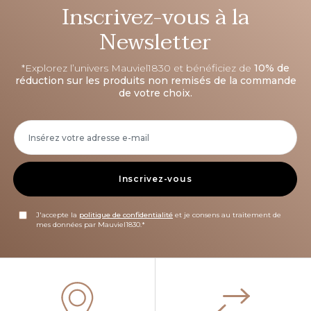
Inscrivez-vous à la
Newsletter
*Explorez l’univers Mauviel1830 et bénéficiez de
10% de
réduction sur les produits non remisés de la commande
de votre choix.
Inscrivez-vous
J'accepte la
politique de confidentialité
et je consens au traitement de
mes données par Mauviel1830.*