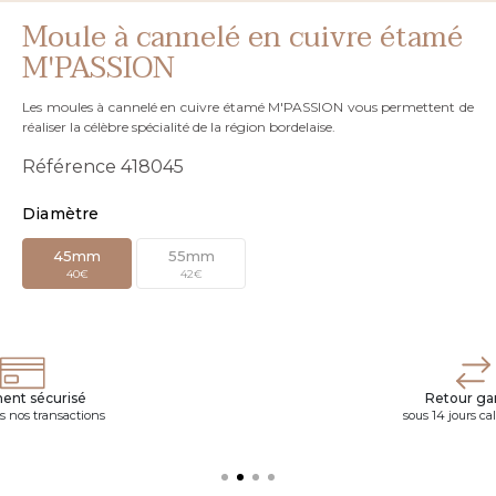
Moule à cannelé en cuivre étamé
M'PASSION
Les moules à cannelé en cuivre étamé M'PASSION vous permettent de
réaliser la célèbre spécialité de la région bordelaise.
Référence
418045
Diamètre
45mm
55mm
40€
42€
ent sécurisé
Retour gar
s nos transactions
sous 14 jours ca