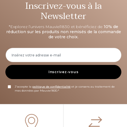
Inscrivez-vous à la
Newsletter
*Explorez l’univers Mauviel1830 et bénéficiez de
10% de
réduction sur les produits non remisés de la commande
de votre choix.
Inscrivez-vous
J'accepte la
politique de confidentialité
et je consens au traitement de
mes données par Mauviel1830.*