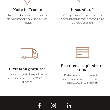
Made in France
Insatisfait ?
Nos produits sont fabriqués
Vous pouvez nous retourner
en Normandie, à Villedieu-les-
votre produit, via le formulaire
Poêles.
de rétractation.
Paiement en plusieurs
Livraison gratuite*
fois
Livraison gratuite en France
Paiement en plusieurs fois
métropolitaine, dès 300€ TTC
sans frais possible, avec Alma,
d'achat.
dès 200€ TTC d'achat.