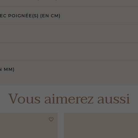
C POIGNÉE(S) (EN CM)
N MM)
Vous aimerez aussi
favorite_border