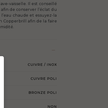
e-vaisselle. Il est conseillé
fin de conserver l’éclat du
à l’eau chaude et essuyez-la
 Copperbrill afin de la faire
umidité.
CUIVRE / INOX
CUIVRE POLI
BRONZE POLI
NON