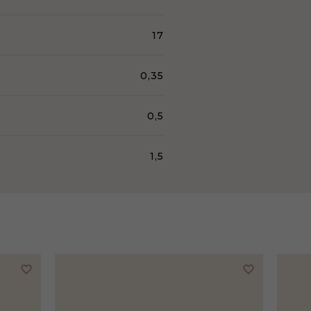
17
0,35
0,5
1,5
favorite_border
favorite_border