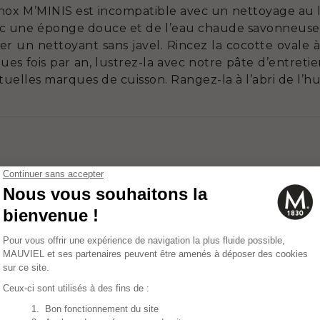
nox M’MINIS est incompatible avec un nettoyage au lav
vec une éponge douce et de l’eau chaude savonneuse a
iser un nettoyant sans javel. Rincez la cocotte ovale 
s fois par an, lustrez-la avec notre pâte d’entretien
entuelles marques de cuisson. Rangez-la à l’abri de l’h