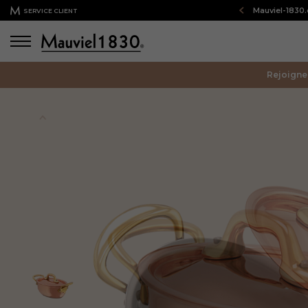
Bienvenue sur notre boutique en ligne : Mauviel-1830
SERVICE CLIENT
Rejoigne