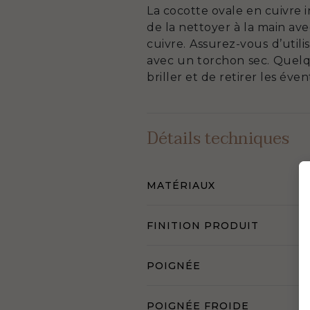
La cocotte ovale en cuivre i
de la nettoyer à la main a
cuivre. Assurez-vous d’util
avec un torchon sec. Quelque
briller et de retirer les év
Détails techniques
MATÉRIAUX
FINITION PRODUIT
POIGNÉE
POIGNÉE FROIDE