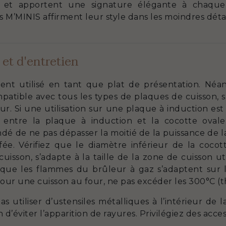
n et apportent une signature élégante à chaque t
 M’MINIS affirment leur style dans les moindres détai
 et d'entretien
ent utilisé en tant que plat de présentation. Néa
patible avec tous les types de plaques de cuisson, s
r. Si une utilisation sur une plaque à induction est 
s entre la plaque à induction et la cocotte ova
dé de ne pas dépasser la moitié de la puissance de 
fée. Vérifiez que le diamètre inférieur de la cocot
isson, s’adapte à la taille de la zone de cuisson utili
e que les flammes du brûleur à gaz s’adaptent sur l
Pour une cuisson au four, ne pas excéder les 300°C (t
 utiliser d’ustensiles métalliques à l’intérieur de
d’éviter l’apparition de rayures. Privilégiez des acces