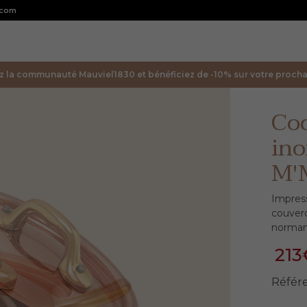
.com
z la communauté Mauviel1830 et bénéficiez de -10% sur votre prochai
Coc
ino
M'
Impres
couver
norman
213
Référ