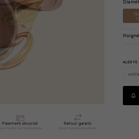
Diamè
1
2
Poigné
ALERTE 
Paiement sécurisé
Retour garanti
our toutes nos transactions
sous 14 jours calendaires