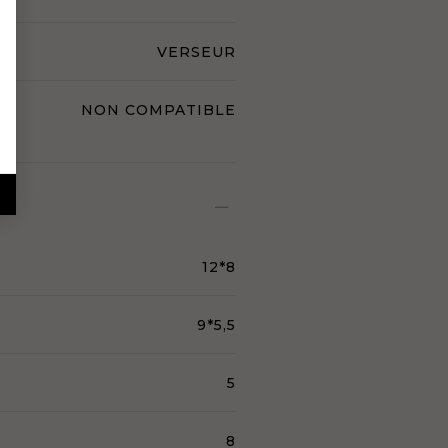
VERSEUR
NON COMPATIBLE
12*8
9*5,5
5
8