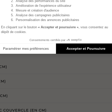
CM)
CM)
 CM)
C COUVERCLE (EN CM)