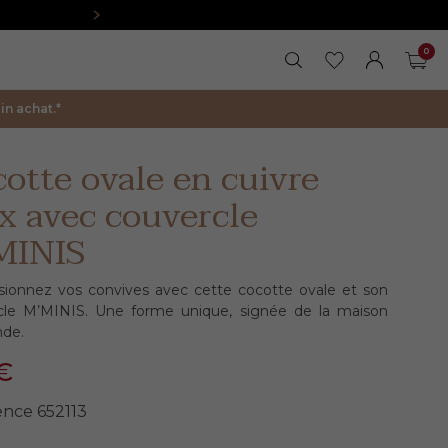
0
RECHERCHER
MES FAVORIS
FERMER LA 
MON COM
PAN
n achat.*
otte ovale en cuivre
x avec couvercle
MINIS
sionnez vos convives avec cette cocotte ovale et son
cle M’MINIS. Une forme unique, signée de la maison
de.
€
ence
652113