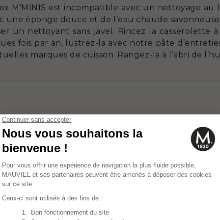
nox M’MINIS est incompatible avec un nettoyage au lave
vec une éponge douce et de l’eau chaude savonneuse a
iser un nettoyant sans javel. Rincez la casserolette 
s fois par an, lustrez-la avec notre pâte d’entretien
entuelles marques de cuisson. Rangez-la à l’abri de l’h