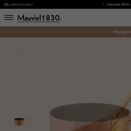
Bienvenue sur notre boutique en ligne : Mauviel-1830
SERVICE CLIENT
Rejoigne