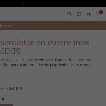
0
RECHERCHER
MES FAVORIS
FERMER LA 
MON COM
PAN
n achat.*
serolette en cuivre inox
MINIS
 sans couvercle, cette version miniature de la casserole
n effet pour la présentation de plats individuels sur votre
ence
650109
tre