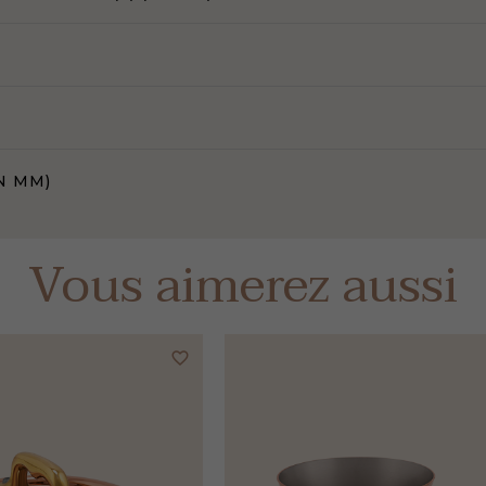
N MM)
Vous aimerez aussi
favorite_border