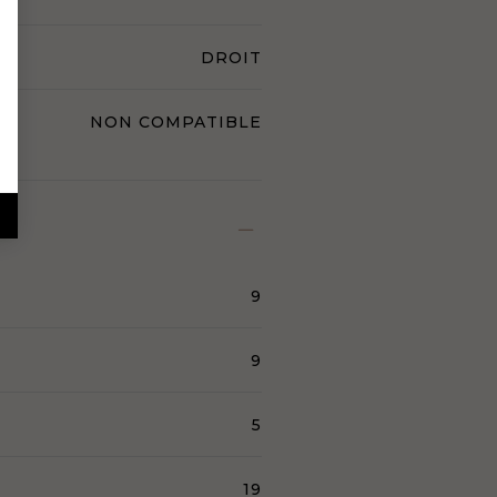
DROIT
NON COMPATIBLE
9
9
5
19