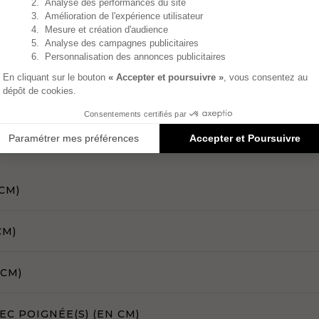
CM)
CM)
 CM)
C POIGNÉE(S) (EN CM)