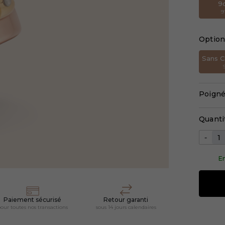
9
9
Optio
Sans C
Poigné
Quanti
-
En
Paiement sécurisé
Retour garanti
our toutes nos transactions
sous 14 jours calendaires