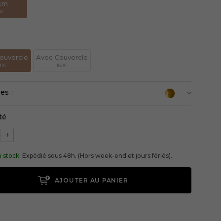
cm
1€
n
ouvercle
Avec Couvercle
91€
150€
es :
té
+
 stock.
Expédié sous 48h. (Hors week-end et jours fériés).
AJOUTER AU PANIER