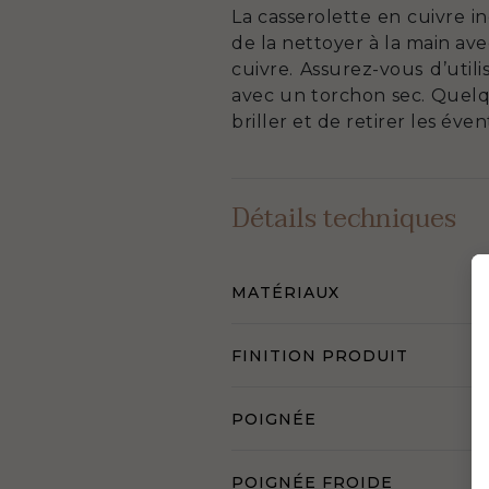
La casserolette en cuivre i
de la nettoyer à la main a
cuivre. Assurez-vous d’util
avec un torchon sec. Quelque
briller et de retirer les év
Détails techniques
MATÉRIAUX
FINITION PRODUIT
POIGNÉE
POIGNÉE FROIDE