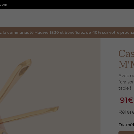
.com
z la communauté Mauviel1830 et bénéficiez de -10% sur votre prochai
Cas
M'
Avec ou
fera so
table !
91€
Référ
Diamè