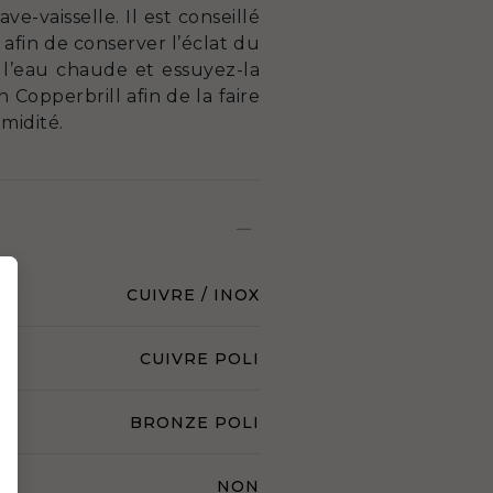
-vaisselle. Il est conseillé
fin de conserver l’éclat du
à l’eau chaude et essuyez-la
 Copperbrill afin de la faire
umidité.
CUIVRE / INOX
CUIVRE POLI
BRONZE POLI
NON