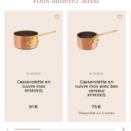
Vous aimerez aussi
favorite_border
favorite_border
M'MINIS
M'MINIS
Casserolette en
Casserolette en
cuivre inox
cuivre inox avec bec
M'MINIS
verseur
M'MINIS
91€
75€
Disponible en 2 tailles