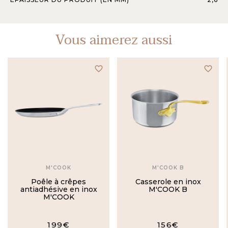
Vous aimerez aussi
favorite_border
favorite_border
M'COOK
M'COOK B
Poêle à crêpes
Casserole en inox
antiadhésive en inox
M'COOK B
M'COOK
199€
156€