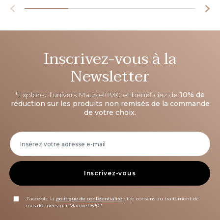
Inscrivez-vous à la
Newsletter
*Explorez l’univers Mauviel1830 et bénéficiez de
10% de
réduction sur les produits non remisés de la commande
de votre choix.
Inscrivez-vous
J'accepte la
politique de confidentialité
et je consens au traitement de
mes données par Mauviel1830.*