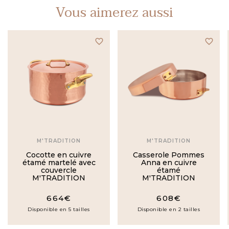
Vous aimerez aussi
favorite_border
favorite_border
M'TRADITION
M'TRADITION
Cocotte en cuivre
Casserole Pommes
étamé martelé avec
Anna en cuivre
couvercle
étamé
M'TRADITION
M'TRADITION
664€
608€
Disponible en 5 tailles
Disponible en 2 tailles