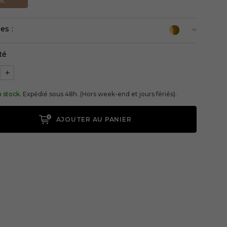
9€
es :
té
+
 stock.
Expédié sous 48h. (Hors week-end et jours fériés).
AJOUTER AU PANIER