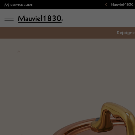
Bienvenue sur notre boutique en ligne : Mauviel-1830
SERVICE CLIENT
Rejoigne