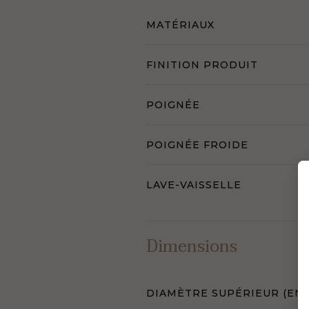
MATÉRIAUX
FINITION PRODUIT
POIGNÉE
POIGNÉE FROIDE
LAVE-VAISSELLE
Dimensions
DIAMÈTRE SUPÉRIEUR (EN 