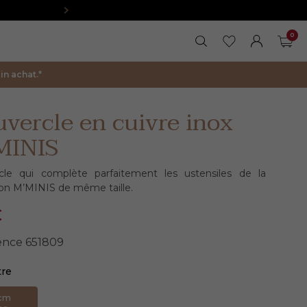
0
RECHERCHER
MES FAVORIS
FERMER LA 
MON COM
PAN
n achat.*
vercle en cuivre inox
MINIS
cle qui complète parfaitement les ustensiles de la
ion M’MINIS de même taille.
€
ence
651809
tre
cm