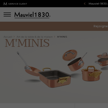
Bienvenue sur notre boutique en ligne : Mauviel-1830
SERVICE CLIENT
Rejoigne
M'MINIS
Accueil
Art de la table & de la maison
M'MINIS