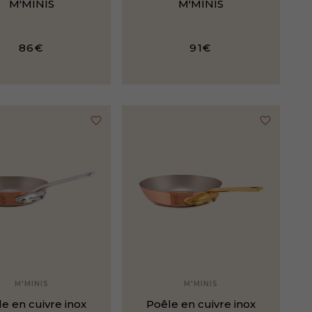
M'MINIS
M'MINIS
86€
91€
favorite_border
favorite_border
M'MINIS
M'MINIS
e en cuivre inox
Poêle en cuivre inox