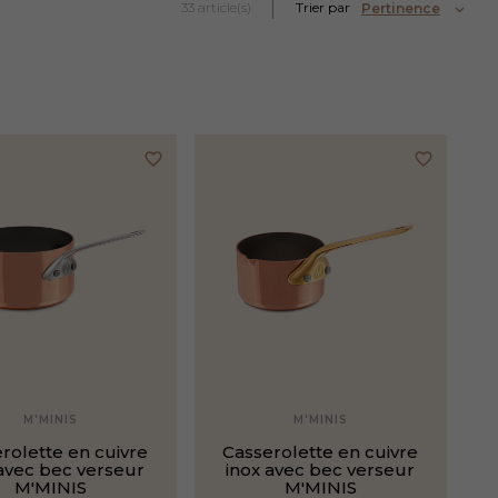
33
article(s)
Trier par
Pertinence
favorite_border
favorite_border
M'MINIS
M'MINIS
rolette en cuivre
Casserolette en cuivre
 avec bec verseur
inox avec bec verseur
M'MINIS
M'MINIS