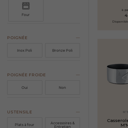
à pa
Four
Disponible
POIGNÉE
Inox Poli
Bronze Poli
POIGNÉE FROIDE
Oui
Non
USTENSILE
M'
Casserole
Accessoires &
M'
Plats à four
Entretien