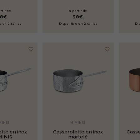
rtir de
à partir de
48€
58€
 en 2 tailles
Disponible en 2 tailles
Dis
favorite_border
favorite_border
MINIS
M'MINIS
tte en inox
Casserolette en inox
Casse
MINIS
martelé