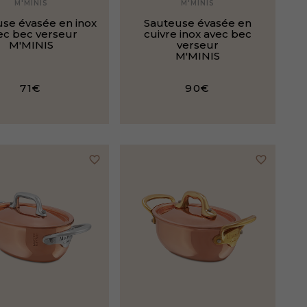
M'MINIS
M'MINIS
se évasée en inox
Sauteuse évasée en
ec bec verseur
cuivre inox avec bec
M'MINIS
verseur
M'MINIS
71€
90€
favorite_border
favorite_border