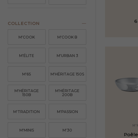
COLLECTION
M'COOK
M'COOK B
M'ÉLITE
M'URBAN 3
M'6S
M'HÉRITAGE 150S
M'HÉRITAGE
M'HÉRITAGE
150B
200B
M'TRADITION
M'PASSION
M'
M'MINIS
M'30
Poêle