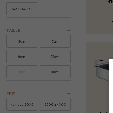
M'
ACCESSOIRE
TAILLE
5cm
7cm
9cm
12cm
14cm
18cm
PRIX
Moins de 200€
200€ à 400€
M'