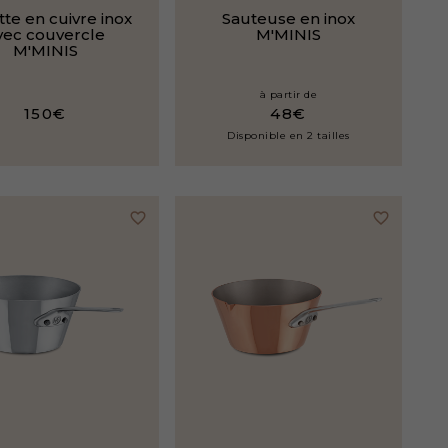
te en cuivre inox
Sauteuse en inox
vec couvercle
M'MINIS
M'MINIS
à partir de
150€
48€
Disponible en 2 tailles
favorite_border
favorite_border