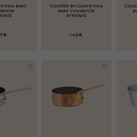
n inox avec
Cocotte en cuivre inox
Cocot
vercle
avec couvercle
a
MINIS
M'MINIS
97€
143€
favorite_border
favorite_border