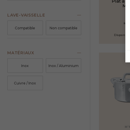
Plat à f
M'
LAVE-VAISSELLE
à pa
Compatible
Non compatible
1
Disponible
MATÉRIAUX
Inox
Inox / Aluminium
Cuivre / Inox
M'