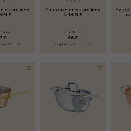
MINIS
M'MINIS
n cuivre inox
Sauteuse en cuivre inox
Sauteu
MINIS
M'MINIS
av
rtir de
à partir de
63€
66€
 en 2 tailles
Disponible en 2 tailles
favorite_border
favorite_border