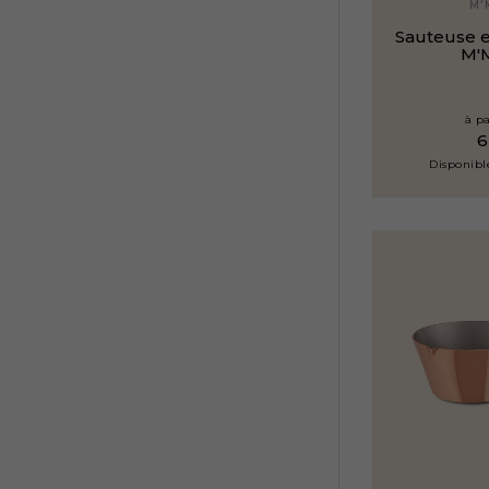
M'
Sauteuse e
M'
à pa
Disponible