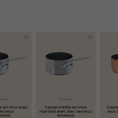
favorite_border
favorite_border
MINIS
M'MINIS
e en inox avec
Casserolette en inox
Casse
verseur
martelé avec bec verseur
inox
MINIS
M'MINIS